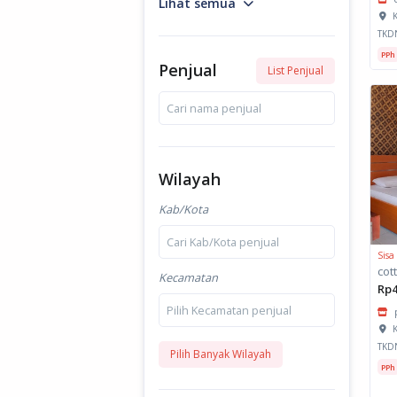
Lihat semua
K
TKD
PPh
Penjual
List Penjual
Cari nama penjual
Wilayah
Kab/Kota
Cari Kab/Kota penjual
Sisa
cot
Kecamatan
Rp4
Pilih Kecamatan penjual
K
TKD
Pilih Banyak Wilayah
PPh