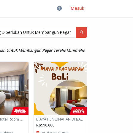
Masuk
ukan Untuk Membangun Pagar Teralis Minimalis
Akomodasi Hotel Room untuk daerah Padang, Sumatera Barat
BIAYA PENGINAPAN DI BALI
Rp910.000
ejahtera...
pt. tiara sakti wisa...