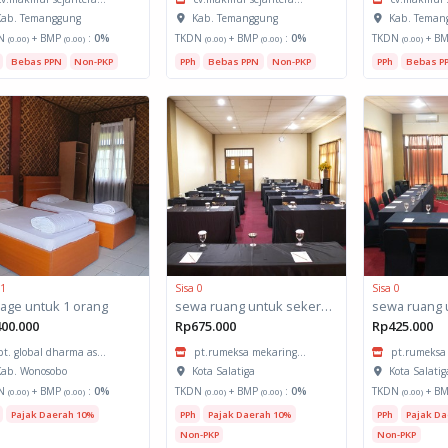
ab. Temanggung
Kab. Temanggung
Kab. Teman
N
+ BMP
:
0%
TKDN
+ BMP
:
0%
TKDN
+ B
(0.00)
(0.00)
(0.00)
(0.00)
(0.00)
Bebas PPN
Non-PKP
PPh
Bebas PPN
Non-PKP
PPh
Bebas P
 1
Sisa 0
Sisa 0
tage untuk 1 orang
sewa ruang untuk sekertariat
sewa ruang 
00.000
Rp675.000
Rp425.000
pt. global dharma as...
pt.rumeksa mekaring...
pt.rumeksa 
ab. Wonosobo
Kota Salatiga
Kota Salatig
N
+ BMP
:
0%
TKDN
+ BMP
:
0%
TKDN
+ B
(0.00)
(0.00)
(0.00)
(0.00)
(0.00)
Pajak Daerah 10%
PPh
Pajak Daerah 10%
PPh
Pajak Da
Non-PKP
Non-PKP