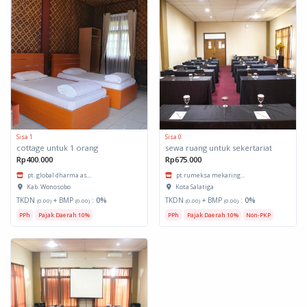
Sisa 1
Sisa 0
cottage untuk 1 orang
sewa ruang untuk sekertariat
Rp400.000
Rp675.000
pt. global dharma as...
pt.rumeksa mekaring...
Kab. Wonosobo
Kota Salatiga
TKDN
+ BMP
:
0%
TKDN
+ BMP
:
0%
(0.00)
(0.00)
(0.00)
(0.00)
PPh
Pajak Daerah 10%
PPh
Pajak Daerah 10%
Non-PKP