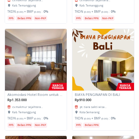
cv.makmur sejahtera...
cv.makmur sejahtera...
Kab. Temanggung
Kab. Temanggung
TKDN
+ BMP
:
0%
TKDN
+ BMP
:
0%
(0.00)
(0.00)
(0.00)
(0.00)
PPh
Bebas PPN
Non-PKP
PPh
Bebas PPN
Non-PKP
Akomodasi Hotel Room untuk daerah Padang, Sumatera Barat
BIAYA PENGINAPAN DI BALI
Rp1.353.000
Rp910.000
cv.makmur sejahtera...
pt. tiara sakti wisa...
Kab. Temanggung
Kota Semarang
TKDN
+ BMP
:
0%
TKDN
+ BMP
:
0%
(0.00)
(0.00)
(0.00)
(0.00)
PPh
Bebas PPN
Non-PKP
PPh
Bebas PPN