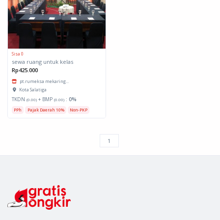
Sisa 0
sewa ruang untuk kelas
Rp425.000
pt.rumeksa mekaring...
Kota Salatiga
TKDN
+ BMP
:
0%
(0.00)
(0.00)
PPh
Pajak Daerah 10%
Non-PKP