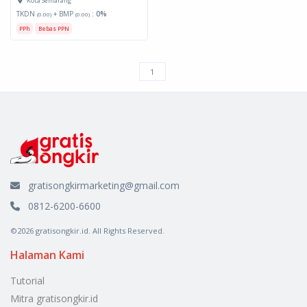
Kota Semarang
TKDN
+ BMP
:
0%
(0.00)
(0.00)
PPh
Bebas PPN
gratisongkirmarketing@gmail.com
0812-6200-6600
©2026 gratisongkir.id. All Rights Reserved.
Halaman Kami
Tutorial
Mitra gratisongkir.id