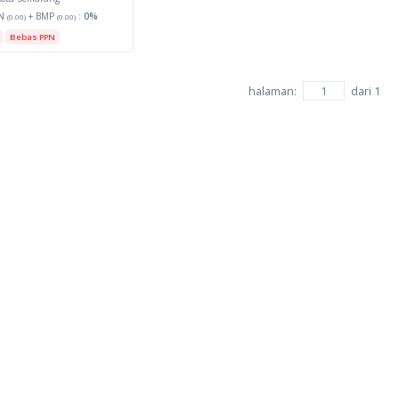
N
+ BMP
:
0%
(0.00)
(0.00)
Bebas PPN
halaman:
dari
1