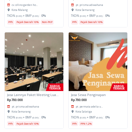
cv. ollino garden ho...
pt. prisma adiwahana
Kota Malang
Kota Semarang
TKDN
+ BMP
:
0%
TKDN
+ BMP
:
0%
(0.00)
(0.00)
(0.00)
(0.00)
PPh
Pajak Daerah 10%
Non-PKP
PPh
Pajak Daerah 10%
Jasa Lainnya Paket Meeting Luar Kota Hari Bumi 1
Jasa Sewa Penginapan
Rp700.000
Rp700.000
pt. prisma adiwahana
pt. permata adelia u...
Kota Semarang
Kota Salatiga
TKDN
+ BMP
:
0%
TKDN
+ BMP
:
0%
(0.00)
(0.00)
(0.00)
(0.00)
PPh
Pajak Daerah 10%
PPh
PPN 1,2%