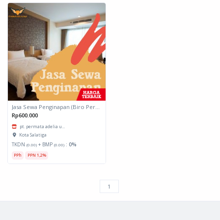
Jasa Sewa Penginapan (Biro Perjalanan)
Rp600.000
pt. permata adelia u...
Kota Salatiga
TKDN
+ BMP
:
0%
(0.00)
(0.00)
PPh
PPN 1,2%