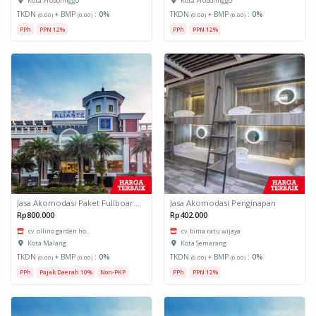
Kota Probolinggo
Kota Probolinggo
TKDN
+ BMP
:
0%
TKDN
+ BMP
:
0%
(0.00)
(0.00)
(0.00)
(0.00)
PPh
PPN 12%
PPh
PPN 12%
Jasa Akomodasi Paket Fullboard Twin Hotel Kota Malang
Jasa Akomodasi Penginapan
Rp800.000
Rp402.000
cv. ollino garden ho...
cv. bima ratu wijaya
Kota Malang
Kota Semarang
TKDN
+ BMP
:
0%
TKDN
+ BMP
:
0%
(0.00)
(0.00)
(0.00)
(0.00)
PPh
Pajak Daerah 10%
Non-PKP
PPh
PPN 12%