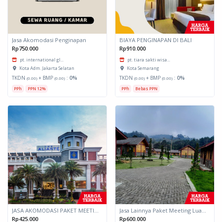
Jasa Akomodasi Penginapan
BIAYA PENGINAPAN DI BALI
Rp750.000
Rp910.000
pt. international gl...
pt. tiara sakti wisa...
Kota Adm. Jakarta Selatan
Kota Semarang
TKDN
+ BMP
:
0%
TKDN
+ BMP
:
0%
(0.00)
(0.00)
(0.00)
(0.00)
PPh
PPN 12%
PPh
Bebas PPN
JASA AKOMODASI PAKET MEETING FULLDAY HOTEL KOTA MALANG
Jasa Lainnya Paket Meeting Luar Kota Hari Bumi 2
Rp425.000
Rp600.000