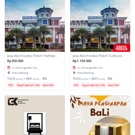
Jasa Akomodasi Paket Halfday Hotel Kota Malang
Jasa Akomodasi Paket Fullboard Twin share Hotel Kota Malang
Rp350.000
Rp1.150.000
cv. ollino garden ho...
cv. ollino garden ho...
Kota Malang
Kota Malang
TKDN
+ BMP
:
0%
TKDN
+ BMP
:
0%
(0.00)
(0.00)
(0.00)
(0.00)
PPh
Pajak Daerah 10%
Non-PKP
PPh
Pajak Daerah 10%
Non-PKP