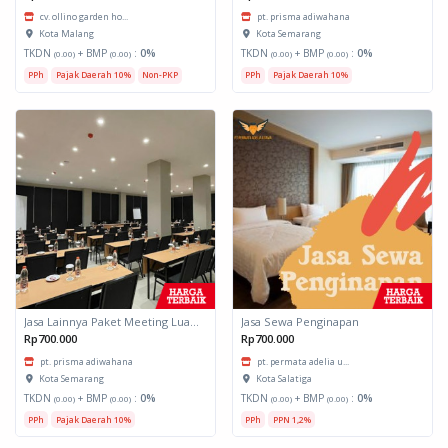
cv. ollino garden ho...
pt. prisma adiwahana
Kota Malang
Kota Semarang
TKDN
+ BMP
:
0%
TKDN
+ BMP
:
0%
(0.00)
(0.00)
(0.00)
(0.00)
PPh
Pajak Daerah 10%
Non-PKP
PPh
Pajak Daerah 10%
Jasa Lainnya Paket Meeting Luar Kota Hari Bumi 1
Jasa Sewa Penginapan
Rp700.000
Rp700.000
pt. prisma adiwahana
pt. permata adelia u...
Kota Semarang
Kota Salatiga
TKDN
+ BMP
:
0%
TKDN
+ BMP
:
0%
(0.00)
(0.00)
(0.00)
(0.00)
PPh
Pajak Daerah 10%
PPh
PPN 1,2%