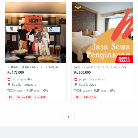
RUMAH BERNYANYI KELUARGA
Jasa Sewa Penginapan (Biro Perjalanan)
Rp175.000
Rp600.000
pt. surya yudha
pt. permata adelia u...
Kab. Banjarnegara
Kota Salatiga
TKDN
+ BMP
:
0%
TKDN
+ BMP
:
0%
(0.00)
(0.00)
(0.00)
(0.00)
PPh
Bebas PPN
Non-PKP
PPh
PPN 1,2%