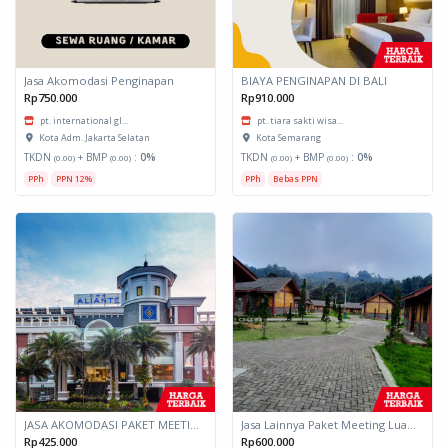
Jasa Akomodasi Penginapan
BIAYA PENGINAPAN DI BALI
Rp750.000
Rp910.000
pt. international gl...
pt. tiara sakti wisa...
Kota Adm. Jakarta Selatan
Kota Semarang
TKDN
+ BMP
:
0%
TKDN
+ BMP
:
0%
(0.00)
(0.00)
(0.00)
(0.00)
PPh
PPN 12%
PPh
Bebas PPN
JASA AKOMODASI PAKET MEETING FULLDAY HOTEL KOTA MALANG
Jasa Lainnya Paket Meeting Luar Kota Hari Bumi 2
Rp425.000
Rp600.000