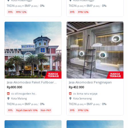
Kota Probolinggo
Kota Probolinggo
TKDN
+ BMP
:
0%
TKDN
+ BMP
:
0%
(0.00)
(0.00)
(0.00)
(0.00)
PPh
PPN 12%
PPh
PPN 12%
Jasa Akomodasi Paket Fullboard Twin Hotel Kota Malang
Jasa Akomodasi Penginapan
Rp800.000
Rp402.000
cv. ollino garden ho...
cv. bima ratu wijaya
Kota Malang
Kota Semarang
TKDN
+ BMP
:
0%
TKDN
+ BMP
:
0%
(0.00)
(0.00)
(0.00)
(0.00)
PPh
Pajak Daerah 10%
Non-PKP
PPh
PPN 12%