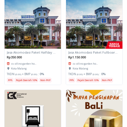
Jasa Akomodasi Paket Halfday Hotel Kota Malang
Jasa Akomodasi Paket Fullboard Twin share Hotel Kota Malang
Rp350.000
Rp1.150.000
cv. ollino garden ho...
cv. ollino garden ho...
Kota Malang
Kota Malang
TKDN
+ BMP
:
0%
TKDN
+ BMP
:
0%
(0.00)
(0.00)
(0.00)
(0.00)
PPh
Pajak Daerah 10%
Non-PKP
PPh
Pajak Daerah 10%
Non-PKP