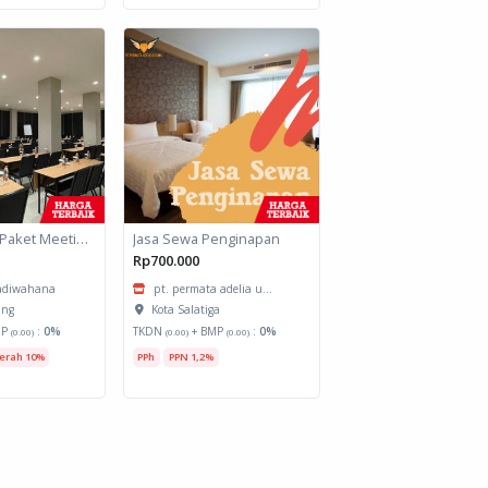
Jasa Lainnya Paket Meeting Luar Kota Hari Bumi 1
Jasa Sewa Penginapan
Rp700.000
 adiwahana
pt. permata adelia u...
ang
Kota Salatiga
MP
:
0%
TKDN
+ BMP
:
0%
(0.00)
(0.00)
(0.00)
erah 10%
PPh
PPN 1,2%