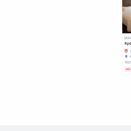
Rp6
K
TKD
PPh