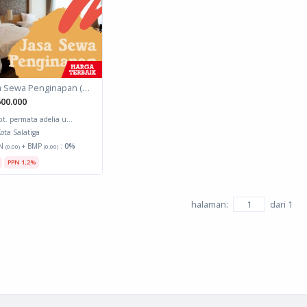
Jasa Sewa Penginapan (Biro Perjalanan)
00.000
pt. permata adelia u...
ota Salatiga
N
+ BMP
:
0%
(0.00)
(0.00)
PPN 1,2%
halaman:
dari
1