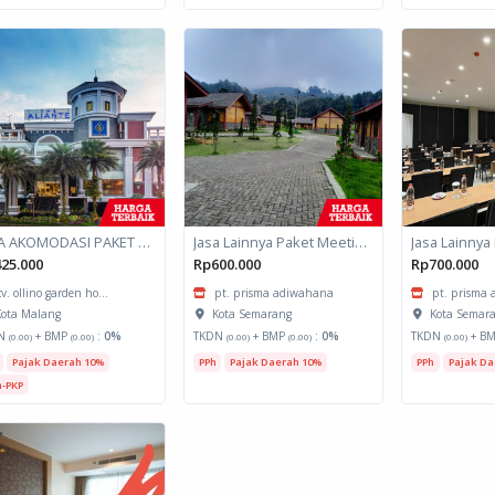
JASA AKOMODASI PAKET MEETING FULLDAY HOTEL KOTA MALANG
Jasa Lainnya Paket Meeting Luar Kota Hari Bumi 2
25.000
Rp600.000
Rp700.000
cv. ollino garden ho...
pt. prisma adiwahana
pt. prisma
ota Malang
Kota Semarang
Kota Semar
N
+ BMP
:
0%
TKDN
+ BMP
:
0%
TKDN
+ B
(0.00)
(0.00)
(0.00)
(0.00)
(0.00)
Pajak Daerah 10%
PPh
Pajak Daerah 10%
PPh
Pajak Da
-PKP