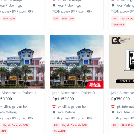
ota Probolinggo
Kota Probolinggo
Kota Malan
N
+ BMP
:
0%
TKDN
+ BMP
:
0%
TKDN
+ B
(0.00)
(0.00)
(0.00)
(0.00)
(0.00)
PPN 12%
PPh
PPN 12%
PPh
Pajak Da
Non-PKP
Jasa Akomodasi Paket Halfday Hotel Kota Malang
Jasa Akomodasi Paket Fullboard Twin share Hotel Kota Malang
50.000
Rp1.150.000
Rp750.000
cv. ollino garden ho...
cv. ollino garden ho...
pt. internat
ota Malang
Kota Malang
Kota Adm. J
N
+ BMP
:
0%
TKDN
+ BMP
:
0%
TKDN
+ B
(0.00)
(0.00)
(0.00)
(0.00)
(0.00)
Pajak Daerah 10%
PPh
Pajak Daerah 10%
PPh
PPN 12%
-PKP
Non-PKP