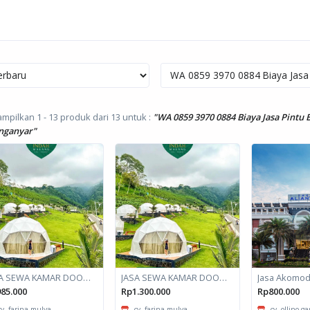
mpilkan 1 - 13 produk dari 13
untuk :
"WA 0859 3970 0884 Biaya Jasa Pintu
nganyar"
JASA SEWA KAMAR DOOM / GLAMPING kapasitas 2 orang
JASA SEWA KAMAR DOOM / GLAMPING kapasitas 6 orang
85.000
Rp1.300.000
Rp800.000
cv. farina mulya
cv. farina mulya
cv. ollino g