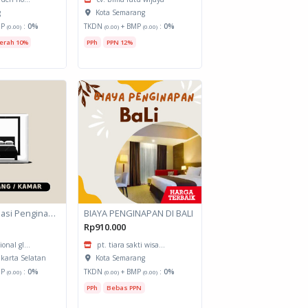
g
Kota Semarang
MP
:
0%
TKDN
+ BMP
:
0%
(0.00)
(0.00)
(0.00)
erah 10%
PPh
PPN 12%
Jasa Akomodasi Penginapan
BIAYA PENGINAPAN DI BALI
Rp910.000
ional gl...
pt. tiara sakti wisa...
akarta Selatan
Kota Semarang
MP
:
0%
TKDN
+ BMP
:
0%
(0.00)
(0.00)
(0.00)
PPh
Bebas PPN