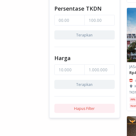
Persentase TKDN
Terapkan
Harga
Rp4
Terapkan
K
TKD
PPh
Non
Hapus Filter