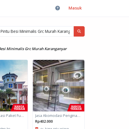
Masuk
 Besi Minimalis Grc Murah Karanganyar
Jasa Akomodasi Paket Fullboard Twin Hotel Kota Malang
Jasa Akomodasi Penginapan
Rp402.000
arden ho...
cv. bima ratu wijaya