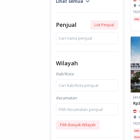
Lihat semua
K
TKD
PPh
Penjual
List Penjual
Cari nama penjual
Wilayah
Kab/Kota
Cari Kab/Kota penjual
Kecamatan
Rp3
Pilih Kecamatan penjual
K
TKD
Pilih Banyak Wilayah
PPh
Non