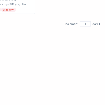
N
+ BMP
:
0%
(0.00)
(0.00)
Bebas PPN
halaman:
dari
1