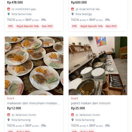
Rp478.000
Rp600.000
cv. vinckitchen jaya...
pt. experiential lea...
Kota Samarinda
Kota Salatiga
TKDN
+ BMP
:
0%
TKDN
+ BMP
:
0%
(0.00)
(0.00)
(0.00)
(0.00)
PPh
Pajak Daerah 10%
Non-PKP
PPh
Pajak Daerah 10%
Non-PKP
Sisa 0
Sisa 0
makanan dan minuman>makanan ringan>snack
paket makan dan minum
Rp12.000
Rp25.000
pt. kekancan mukti
pt. kekancan mukti
Kota Semarang
Kota Semarang
TKDN
+ BMP
:
0%
TKDN
+ BMP
:
0%
(0.00)
(0.00)
(0.00)
(0.00)
PPh
Bebas PPN
PPh
Bebas PPN