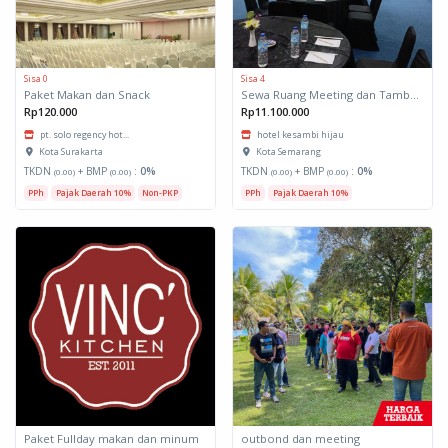
Sisa 0
Sisa 4
Paket Makan dan Snack
Sewa Ruang Meeting dan Tambahan Fasilitas
Rp120.000
Rp11.100.000
pt. solo regency hot...
hotel kesambi hijau
Kota Surakarta
Kota Semarang
TKDN
+ BMP
:
0%
TKDN
+ BMP
:
0%
(0.00)
(0.00)
(0.00)
(0.00)
PPh
Pajak Daerah 10%
Non-PKP
PPh
Pajak Daerah 10%
Paket Fullday makan dan minum
outbond dan meeting