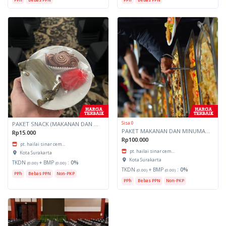
Sisa 0
PAKET SNACK (MAKANAN DAN MINUMAN RINGAN)
PAKET MAKANAN DAN MINUMAN PRASMANAN
Rp15.000
Rp100.000
pt. hailai sinar cem...
pt. hailai sinar cem...
Kota Surakarta
Kota Surakarta
TKDN
+ BMP
:
0%
(0.00)
(0.00)
TKDN
+ BMP
:
0%
(0.00)
(0.00)
PPh
Bebas PPN
Non-PKP
PPh
Bebas PPN
Non-PKP