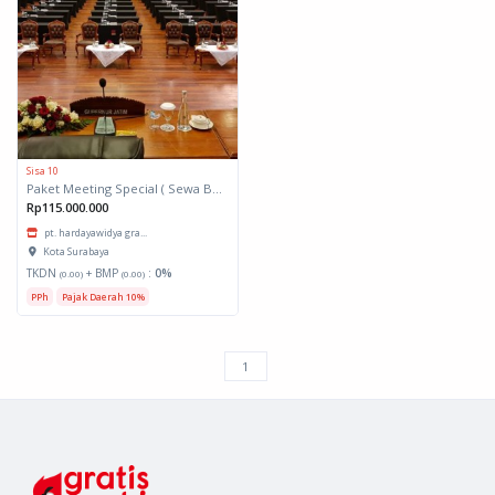
Sisa 10
Paket Meeting Special ( Sewa Ballroom dan prasmanan )
Rp115.000.000
pt. hardayawidya gra...
Kota Surabaya
TKDN
+ BMP
:
0%
(0.00)
(0.00)
PPh
Pajak Daerah 10%