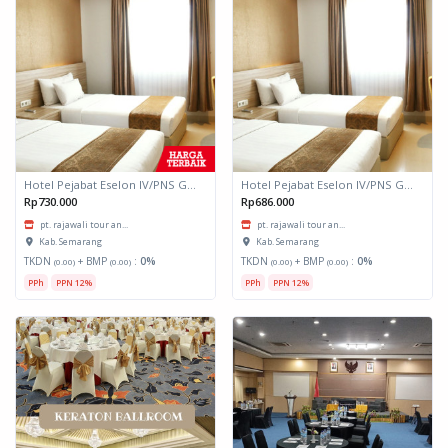
Hotel Pejabat Eselon IV/PNS Golongan III, II, I dan NON PNS DKI Jakarta
Hotel Pejabat Eselon IV/PNS Golongan III, II, I dan Non PNS Jawa Barat
Rp730.000
Rp686.000
pt. rajawali tour an...
pt. rajawali tour an...
Kab. Semarang
Kab. Semarang
TKDN
+ BMP
:
0%
TKDN
+ BMP
:
0%
(0.00)
(0.00)
(0.00)
(0.00)
PPh
PPN 12%
PPh
PPN 12%