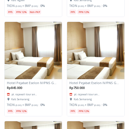
Kab. Ngawi
Kab. Semarang
TKDN
+ BMP
:
0%
TKDN
+ BMP
:
0%
(0.00)
(0.00)
(0.00)
(0.00)
PPh
PPN 12%
Non-PKP
PPh
PPN 12%
Hotel Pejabat Eselon IV/PNS Golongan III, II, I dan NON PNS DI Yogyakarta
Hotel Pejabat Eselon IV/PNS Golongan III, II, I dan NON PNS Jawa Tengah
Rp845.000
Rp750.000
pt. rajawali tour an...
pt. rajawali tour an...
Kab. Semarang
Kab. Semarang
TKDN
+ BMP
:
0%
TKDN
+ BMP
:
0%
(0.00)
(0.00)
(0.00)
(0.00)
PPh
PPN 12%
PPh
PPN 12%