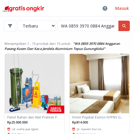
Masuk
Menampilkan 1 - 15 produk dari 15
untuk :
"WA 0859 3970 0884 Anggaran
Pasang Kusen Dan Kaca Jendela Aluminium Tepus Gunungkidul"
Paket Bahan dan Alat Praktek Perhotelan
Hotel Pejabat Eselon IV/PNS Golongan III, II, I dan NON PNS Jawa Timur
Rp25.000.000
Rp814.000
ud. usaha jaya ngawi
pt. rajawali tour an...