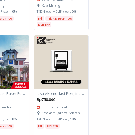
ang
Kota Malang
MP
:
0%
TKDN
+ BMP
:
0%
(0.00)
(0.00)
(0.00)
erah 10%
PPh
Pajak Daerah 10%
Non-PKP
Jasa Akomodasi Paket Fullboard Twin share Hotel Kota Malang
Jasa Akomodasi Penginapan
Rp750.000
arden ho...
pt. international gl...
g
Kota Adm. Jakarta Selatan
MP
:
0%
TKDN
+ BMP
:
0%
(0.00)
(0.00)
(0.00)
erah 10%
PPh
PPN 12%