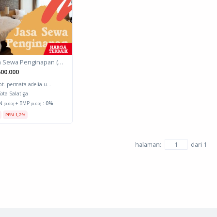
Jasa Sewa Penginapan (Biro Perjalanan)
00.000
pt. permata adelia u...
ota Salatiga
N
+ BMP
:
0%
(0.00)
(0.00)
PPN 1,2%
halaman:
dari
1