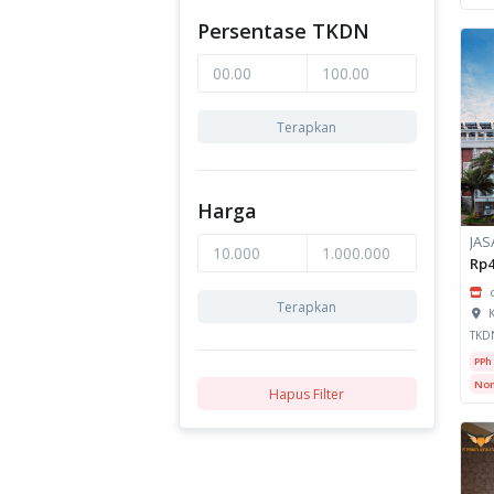
Persentase TKDN
Terapkan
Harga
Rp4
Terapkan
K
TKD
PPh
Non
Hapus Filter