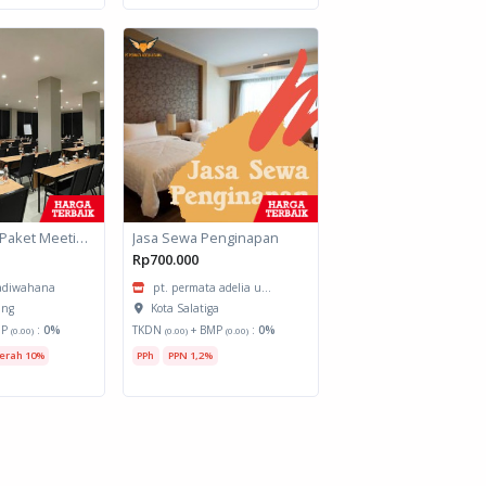
Jasa Lainnya Paket Meeting Luar Kota Hari Bumi 1
Jasa Sewa Penginapan
Rp700.000
 adiwahana
pt. permata adelia u...
ang
Kota Salatiga
MP
:
0%
TKDN
+ BMP
:
0%
(0.00)
(0.00)
(0.00)
erah 10%
PPh
PPN 1,2%