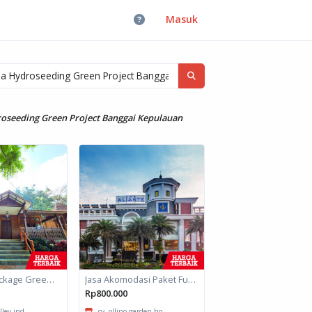
Masuk
roseeding Green Project Banggai Kepulauan
Fullboard Package Green Valley
Jasa Akomodasi Paket Fullboard Twin Hotel Kota Malang
Rp800.000
lley ind...
cv. ollino garden ho...