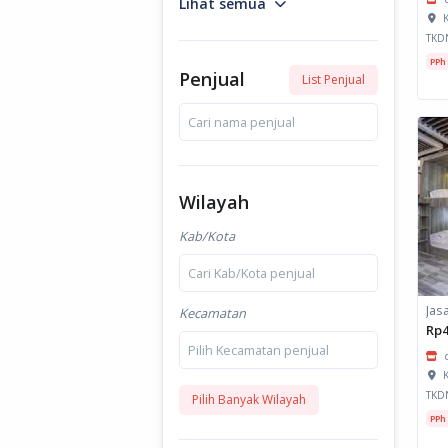
Lihat semua
K
TKD
PPh
Penjual
List Penjual
Cari nama penjual
Wilayah
Kab/Kota
Cari Kab/Kota penjual
Kecamatan
Rp4
Pilih Kecamatan penjual
K
TKD
Pilih Banyak Wilayah
PPh