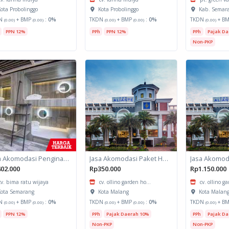
ota Probolinggo
Kota Probolinggo
Kab. Semar
N
+ BMP
:
0%
TKDN
+ BMP
:
0%
TKDN
+ B
(0.00)
(0.00)
(0.00)
(0.00)
(0.00)
PPN 12%
PPh
PPN 12%
PPh
Pajak Da
Non-PKP
Jasa Akomodasi Penginapan
Jasa Akomodasi Paket Halfday Hotel Kota Malang
02.000
Rp350.000
Rp1.150.000
cv. bima ratu wijaya
cv. ollino garden ho...
cv. ollino g
ota Semarang
Kota Malang
Kota Malan
N
+ BMP
:
0%
TKDN
+ BMP
:
0%
TKDN
+ B
(0.00)
(0.00)
(0.00)
(0.00)
(0.00)
PPN 12%
PPh
Pajak Daerah 10%
PPh
Pajak Da
Non-PKP
Non-PKP