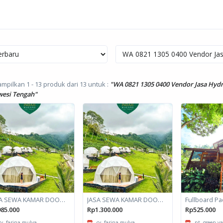
mpilkan 1 - 13 produk dari 13
untuk :
"WA 0821 1305 0400 Vendor Jasa Hyd
wesi Tengah"
JASA SEWA KAMAR DOOM / GLAMPING kapasitas 2 orang
JASA SEWA KAMAR DOOM / GLAMPING kapasitas 6 orang
85.000
Rp1.300.000
Rp525.000
cv. farina mulya
cv. farina mulya
pt. green va