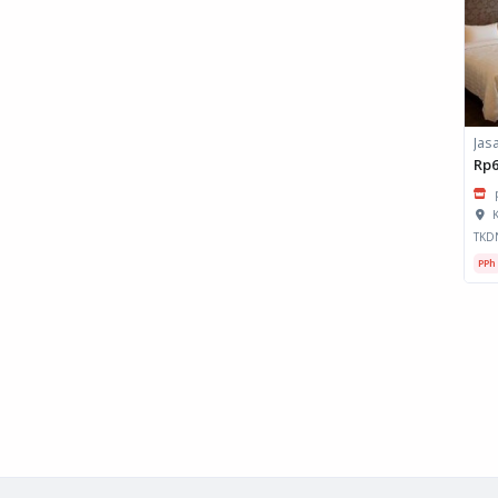
Rp6
K
TKD
PPh