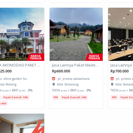
JASA AKOMODASI PAKET MEETING FULLDAY HOTEL KOTA MALANG
Jasa Lainnya Paket Meeting Luar Kota Hari Bumi 2
25.000
Rp600.000
Rp700.000
cv. ollino garden ho...
pt. prisma adiwahana
pt. prisma
ota Malang
Kota Semarang
Kota Semar
N
+ BMP
:
0%
TKDN
+ BMP
:
0%
TKDN
+ B
(0.00)
(0.00)
(0.00)
(0.00)
(0.00)
Pajak Daerah 10%
PPh
Pajak Daerah 10%
PPh
Pajak Da
-PKP