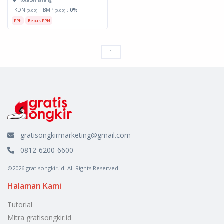
Kota Semarang
TKDN
+ BMP
:
0%
(0.00)
(0.00)
PPh
Bebas PPN
gratisongkirmarketing@gmail.com
0812-6200-6600
©2026 gratisongkir.id. All Rights Reserved.
Halaman Kami
Tutorial
Mitra gratisongkir.id