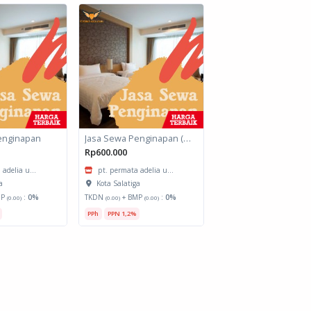
enginapan
Jasa Sewa Penginapan (Biro Perjalanan)
Rp600.000
 adelia u...
pt. permata adelia u...
a
Kota Salatiga
MP
:
0%
TKDN
+ BMP
:
0%
(0.00)
(0.00)
(0.00)
PPh
PPN 1,2%