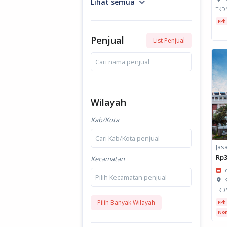
Lihat semua
TKD
PPh
Penjual
List Penjual
Cari nama penjual
Wilayah
Kab/Kota
Cari Kab/Kota penjual
Rp3
Kecamatan
Pilih Kecamatan penjual
K
TKD
Pilih Banyak Wilayah
PPh
Non