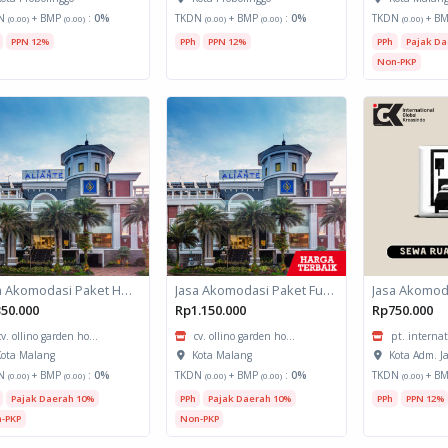
N
+ BMP
:
0%
TKDN
+ BMP
:
0%
TKDN
+ B
(0.00)
(0.00)
(0.00)
(0.00)
(0.00)
PPN 12%
PPh
PPN 12%
PPh
Pajak Da
Non-PKP
Jasa Akomodasi Paket Halfday Hotel Kota Malang
Jasa Akomodasi Paket Fullboard Twin share Hotel Kota Malang
50.000
Rp1.150.000
Rp750.000
cv. ollino garden ho...
cv. ollino garden ho...
pt. internat
ota Malang
Kota Malang
Kota Adm. J
N
+ BMP
:
0%
TKDN
+ BMP
:
0%
TKDN
+ B
(0.00)
(0.00)
(0.00)
(0.00)
(0.00)
Pajak Daerah 10%
PPh
Pajak Daerah 10%
PPh
PPN 12%
-PKP
Non-PKP