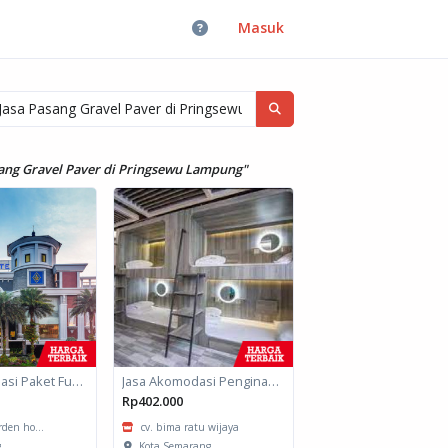
Masuk
asang Gravel Paver di Pringsewu Lampung"
Jasa Akomodasi Paket Fullboard Twin Hotel Kota Malang
Jasa Akomodasi Penginapan
Rp402.000
arden ho...
cv. bima ratu wijaya
g
Kota Semarang