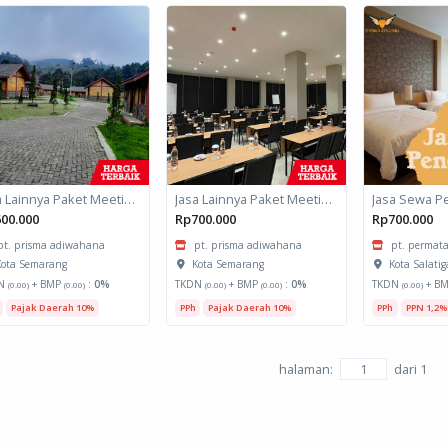
Jasa Lainnya Paket Meeting Luar Kota Hari Bumi 2
Jasa Lainnya Paket Meeting Luar Kota Hari Bumi 1
Jasa Sewa P
00.000
Rp700.000
Rp700.000
pt. prisma adiwahana
pt. prisma adiwahana
pt. permata
ota Semarang
Kota Semarang
Kota Salatig
N
+ BMP
:
0%
TKDN
+ BMP
:
0%
TKDN
+ B
(0.00)
(0.00)
(0.00)
(0.00)
(0.00)
Pajak Daerah 10%
PPh
Pajak Daerah 10%
PPh
PPN 1,2%
halaman:
dari
1