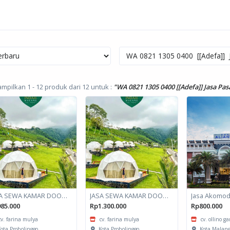
mpilkan 1 - 12 produk dari 12
untuk :
"WA 0821 1305 0400 [[Adefa]] Jasa P
JASA SEWA KAMAR DOOM / GLAMPING kapasitas 2 orang
JASA SEWA KAMAR DOOM / GLAMPING kapasitas 6 orang
85.000
Rp1.300.000
Rp800.000
cv. farina mulya
cv. farina mulya
cv. ollino g
ota Probolinggo
Kota Probolinggo
Kota Malan