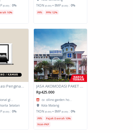
MP
:
0%
TKDN
+ BMP
:
0%
(0.00)
(0.00)
(0.00)
erah 10%
PPh
PPN 12%
Jasa Akomodasi Penginapan
JASA AKOMODASI PAKET MEETING FULLDAY HOTEL KOTA MALANG
Rp425.000
ional gl...
cv. ollino garden ho...
akarta Selatan
Kota Malang
MP
:
0%
TKDN
+ BMP
:
0%
(0.00)
(0.00)
(0.00)
PPh
Pajak Daerah 10%
Non-PKP