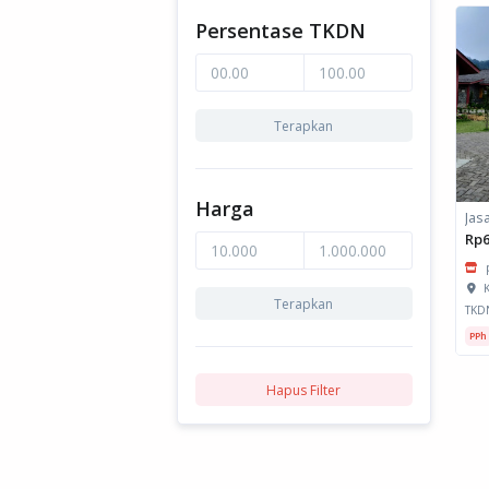
Persentase TKDN
Terapkan
Harga
Rp6
K
Terapkan
TKD
PPh
Hapus Filter