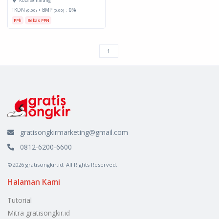
Kota Semarang
TKDN
+ BMP
:
0%
(0.00)
(0.00)
PPh
Bebas PPN
gratisongkirmarketing@gmail.com
0812-6200-6600
©2026 gratisongkir.id. All Rights Reserved.
Halaman Kami
Tutorial
Mitra gratisongkir.id