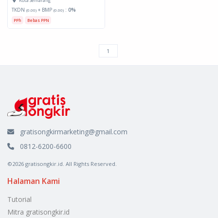
Kota Semarang
TKDN
+ BMP
:
0%
(0.00)
(0.00)
PPh
Bebas PPN
gratisongkirmarketing@gmail.com
0812-6200-6600
©2026 gratisongkir.id. All Rights Reserved.
Halaman Kami
Tutorial
Mitra gratisongkir.id