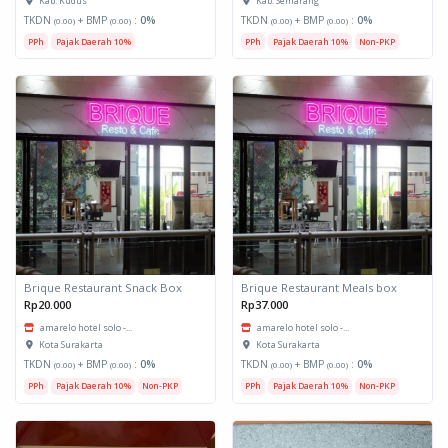
Kab. Kudus
Kab. Semarang
TKDN
+ BMP
:
0%
TKDN
+ BMP
:
0%
(0.00)
(0.00)
(0.00)
(0.00)
PPh
Pajak Daerah 10%
PPh
Pajak Daerah 10%
Non-PKP
Brique Restaurant Snack Box
Brique Restaurant Meals box
Rp20.000
Rp37.000
amarelo hotel solo -...
amarelo hotel solo -...
Kota Surakarta
Kota Surakarta
TKDN
+ BMP
:
0%
TKDN
+ BMP
:
0%
(0.00)
(0.00)
(0.00)
(0.00)
PPh
Pajak Daerah 10%
Non-PKP
PPh
Pajak Daerah 10%
Non-PKP