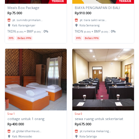
Meals Box Package
BIAYA PENGINAPAN DI BALI
Rp75.000
Rp910.000
pt. sunindo primalan...
pt. tiara sakti wisa...
Kab. Karanganyar
Kota Semarang
TKDN
+ BMP
:
0%
TKDN
+ BMP
:
0%
(0.00)
(0.00)
(0.00)
(0.00)
PPh
Bebas PPN
PPh
Bebas PPN
Sisa 1
Sisa 0
cottage untuk 1 orang
sewa ruang untuk sekertariat
Rp400.000
Rp675.000
pt. global dharma as...
pt.rumeksa mekaring...
Kab. Wonosobo
Kota Salatiga