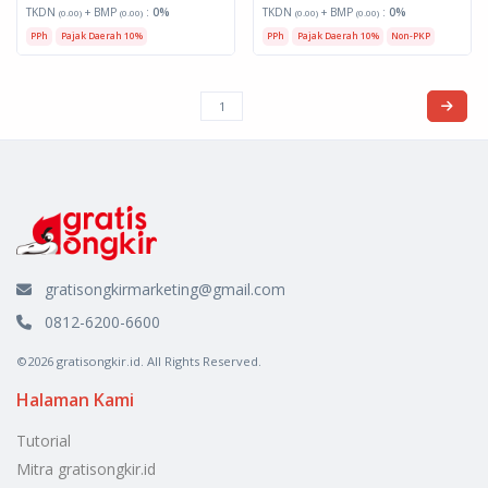
TKDN
+ BMP
:
0%
TKDN
+ BMP
:
0%
(0.00)
(0.00)
(0.00)
(0.00)
PPh
Pajak Daerah 10%
PPh
Pajak Daerah 10%
Non-PKP
gratisongkirmarketing@gmail.com
0812-6200-6600
©2026 gratisongkir.id. All Rights Reserved.
Halaman Kami
Tutorial
Mitra gratisongkir.id