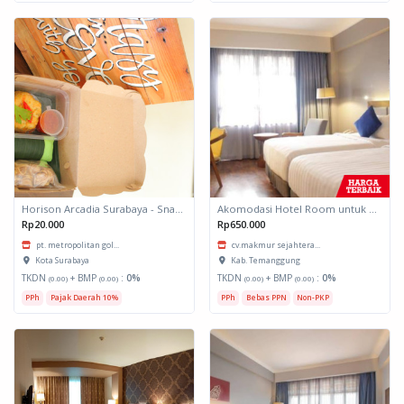
Horison Arcadia Surabaya - Snack Box 1
Akomodasi Hotel Room untuk daerah Padang, Sumatera Barat
Rp20.000
Rp650.000
pt. metropolitan gol...
cv.makmur sejahtera...
Kota Surabaya
Kab. Temanggung
TKDN
+ BMP
:
0%
TKDN
+ BMP
:
0%
(0.00)
(0.00)
(0.00)
(0.00)
PPh
Pajak Daerah 10%
PPh
Bebas PPN
Non-PKP