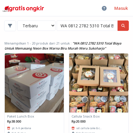
Masuk
Menampilkan 1 - 20 produk dari 21
untuk :
"WA 0812 2782 5310 Total Biaya
Untuk Memasang Neon Box Warna Biru Murah Weru Sukoharjo"
Paket Lunch Box
Callula Snack Box
Rp38.000
Rp20.000
pt. h-h perdana
ud. callula cake & c...