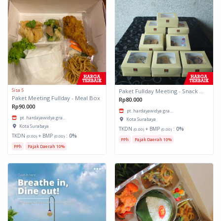
Sisa 5
Paket Fullday Meeting - Snack Box
Paket Meeting Fullday - Meal Box
Rp80.000
Rp90.000
pt. hardayawidya gra...
pt. hardayawidya gra...
Kota Surabaya
Kota Surabaya
TKDN
+ BMP
:
0%
(0.00)
(0.00)
TKDN
+ BMP
:
0%
(0.00)
(0.00)
PPh
Pajak Daerah 10%
PPh
Pajak Daerah 10%