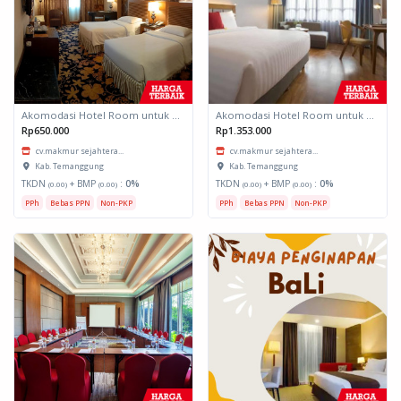
Akomodasi Hotel Room untuk daerah Padang, Sumatera Barat
Akomodasi Hotel Room untuk daerah Padang, Sumatera Barat
Rp650.000
Rp1.353.000
cv.makmur sejahtera...
cv.makmur sejahtera...
Kab. Temanggung
Kab. Temanggung
TKDN
+ BMP
:
0%
TKDN
+ BMP
:
0%
(0.00)
(0.00)
(0.00)
(0.00)
PPh
Bebas PPN
Non-PKP
PPh
Bebas PPN
Non-PKP