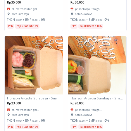
Rp35.000
Rp30.000
pt. metropolitan gol...
pt. metropolitan gol...
Kota Surabaya
Kota Surabaya
TKDN
+ BMP
:
0%
TKDN
+ BMP
:
0%
(0.00)
(0.00)
(0.00)
(0.00)
PPh
Pajak Daerah 10%
PPh
Pajak Daerah 10%
Horison Arcadia Surabaya - Snack Box 2
Horison Arcadia Surabaya - Snack Box 1
Rp23.000
Rp20.000
pt. metropolitan gol...
pt. metropolitan gol...
Kota Surabaya
Kota Surabaya
TKDN
+ BMP
:
0%
TKDN
+ BMP
:
0%
(0.00)
(0.00)
(0.00)
(0.00)
PPh
Pajak Daerah 10%
PPh
Pajak Daerah 10%