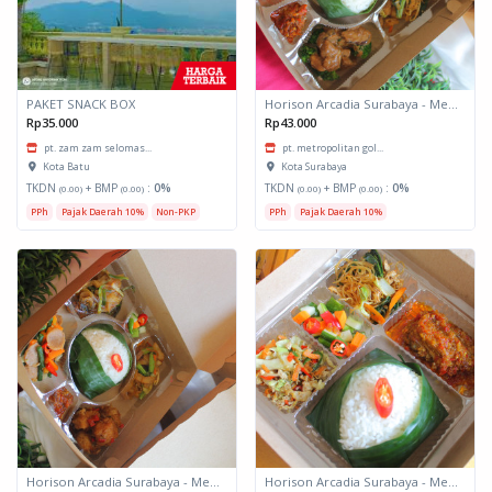
PAKET SNACK BOX
Horison Arcadia Surabaya - Meals Box 3
Rp35.000
Rp43.000
pt. zam zam selomas...
pt. metropolitan gol...
Kota Batu
Kota Surabaya
TKDN
+ BMP
:
0%
TKDN
+ BMP
:
0%
(0.00)
(0.00)
(0.00)
(0.00)
PPh
Pajak Daerah 10%
Non-PKP
PPh
Pajak Daerah 10%
Horison Arcadia Surabaya - Meals Box 2
Horison Arcadia Surabaya - Meals Box 1