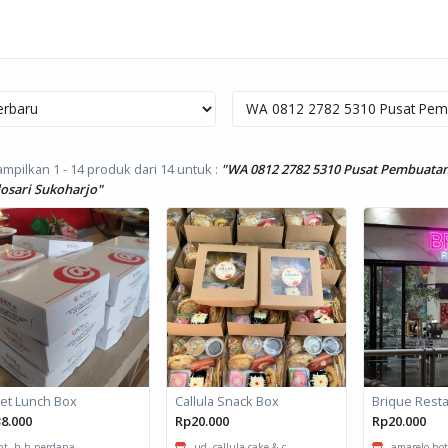
mpilkan 1 - 14 produk dari 14
untuk :
"WA 0812 2782 5310 Pusat Pembuata
osari Sukoharjo"
et Lunch Box
Callula Snack Box
8.000
Rp20.000
Rp20.000
pt. h-h perdana
ud. callula cake & c...
amarelo hotel