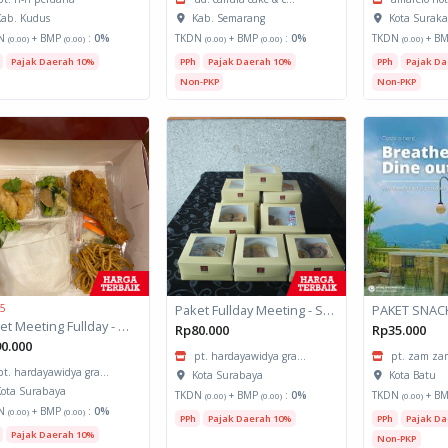
ab. Kudus
Kab. Semarang
Kota Suraka
N
+ BMP
:
0%
TKDN
+ BMP
:
0%
TKDN
+ B
(0.00)
(0.00)
(0.00)
(0.00)
(0.00)
Pajak Daerah 10%
PPh
Pajak Daerah 10%
PPh
Pajak Da
Non-PKP
Non-PKP
 5
Paket Fullday Meeting - Snack Box
PAKET SNAC
Paket Meeting Fullday - Meal Box
Rp80.000
Rp35.000
0.000
pt. hardayawidya gra...
pt. zam zam
pt. hardayawidya gra...
Kota Surabaya
Kota Batu
ota Surabaya
TKDN
+ BMP
:
0%
TKDN
+ B
(0.00)
(0.00)
(0.00)
N
+ BMP
:
0%
(0.00)
(0.00)
PPh
Pajak Daerah 10%
PPh
Pajak Da
Pajak Daerah 10%
Non-PKP