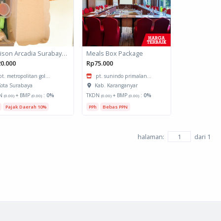
Horison Arcadia Surabaya - Snack Box 1
Meals Box Package
0.000
Rp75.000
pt. metropolitan gol...
pt. sunindo primalan...
ota Surabaya
Kab. Karanganyar
N
+ BMP
:
0%
TKDN
+ BMP
:
0%
(0.00)
(0.00)
(0.00)
(0.00)
Pajak Daerah 10%
PPh
Bebas PPN
halaman:
dari
1