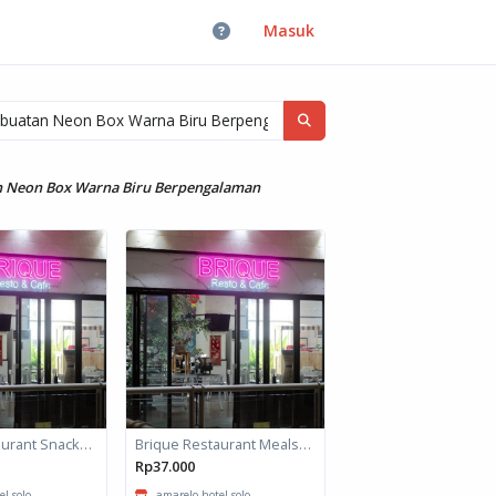
Masuk
n Neon Box Warna Biru Berpengalaman
Brique Restaurant Snack Box
Brique Restaurant Meals box
Rp37.000
 solo -...
amarelo hotel solo -...