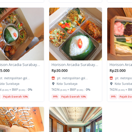
Horison Arcadia Surabaya - Meals Box 2
Horison Arcadia Surabaya - Meals Box 1
5.000
Rp30.000
Rp23.000
pt. metropolitan gol...
pt. metropolitan gol...
pt. metropol
ota Surabaya
Kota Surabaya
Kota Surab
N
+ BMP
:
0%
TKDN
+ BMP
:
0%
TKDN
+ B
(0.00)
(0.00)
(0.00)
(0.00)
(0.00)
Pajak Daerah 10%
PPh
Pajak Daerah 10%
PPh
Pajak Da