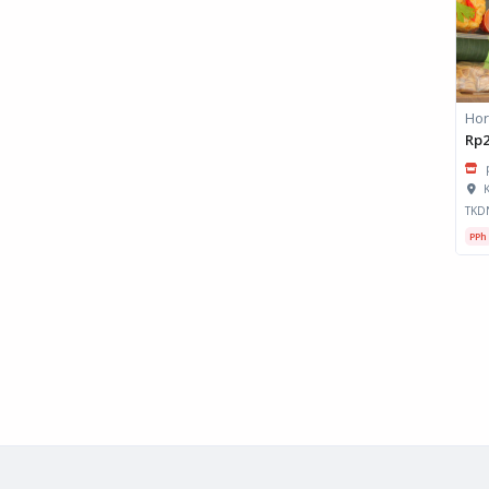
Rp2
K
TKD
PPh