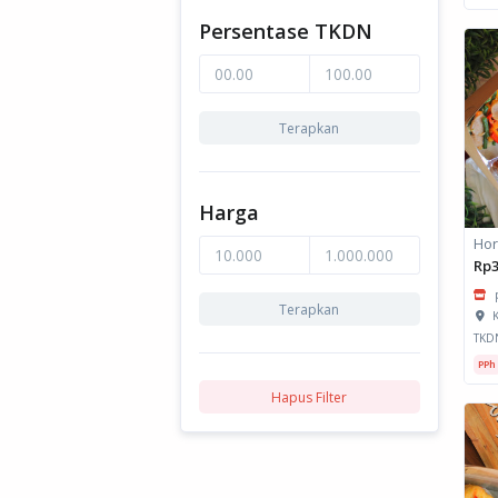
Persentase TKDN
Terapkan
Harga
Rp3
Terapkan
K
TKD
PPh
Hapus Filter