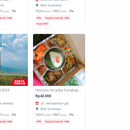
rta
Kota Surakarta
MP
:
0%
TKDN
+ BMP
:
0%
(0.00)
(0.00)
(0.00)
erah 10%
PPh
Pajak Daerah 10%
Non-PKP
K BOX
Horison Arcadia Surabaya - Meals Box 3
Rp43.000
 selomas...
pt. metropolitan gol...
Kota Surabaya
MP
:
0%
TKDN
+ BMP
:
0%
(0.00)
(0.00)
(0.00)
erah 10%
PPh
Pajak Daerah 10%