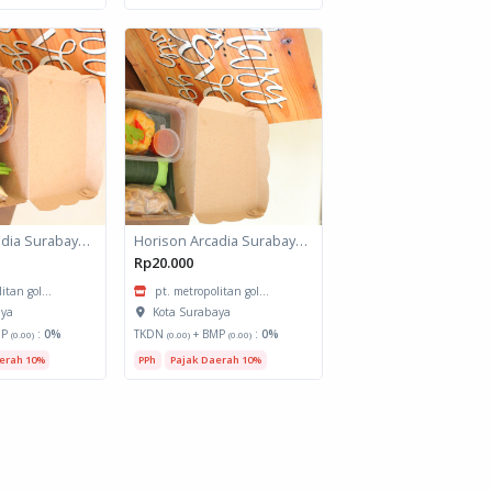
Horison Arcadia Surabaya - Snack Box 2
Horison Arcadia Surabaya - Snack Box 1
Rp20.000
itan gol...
pt. metropolitan gol...
aya
Kota Surabaya
MP
:
0%
TKDN
+ BMP
:
0%
(0.00)
(0.00)
(0.00)
erah 10%
PPh
Pajak Daerah 10%