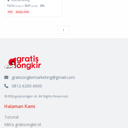
Kota Semarang
TKDN
+ BMP
:
0%
(0.00)
(0.00)
PPh
Bebas PPN
gratisongkirmarketing@gmail.com
0812-6200-6600
©2026 gratisongkir.id. All Rights Reserved.
Halaman Kami
Tutorial
Mitra gratisongkir.id