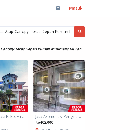
Masuk
p Canopy Teras Depan Rumah Minimalis Murah
Jasa Akomodasi Paket Fullboard Twin Hotel Kota Malang
Jasa Akomodasi Penginapan
Rp402.000
arden ho...
cv. bima ratu wijaya