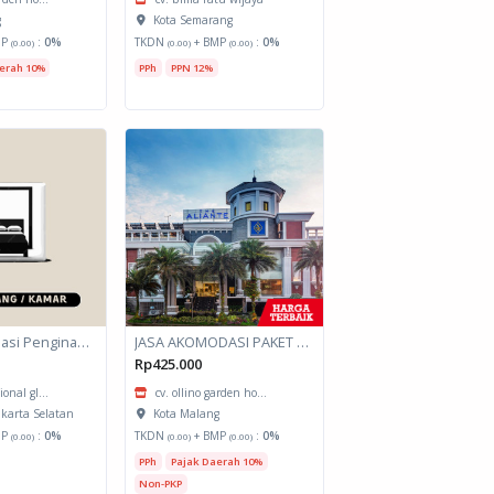
g
Kota Semarang
MP
:
0%
TKDN
+ BMP
:
0%
(0.00)
(0.00)
(0.00)
erah 10%
PPh
PPN 12%
Jasa Akomodasi Penginapan
JASA AKOMODASI PAKET MEETING FULLDAY HOTEL KOTA MALANG
Rp425.000
ional gl...
cv. ollino garden ho...
akarta Selatan
Kota Malang
MP
:
0%
TKDN
+ BMP
:
0%
(0.00)
(0.00)
(0.00)
PPh
Pajak Daerah 10%
Non-PKP