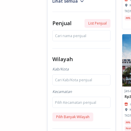
Lihat semua
K
TKD
PPh
Penjual
List Penjual
Cari nama penjual
Wilayah
Kab/Kota
Cari Kab/Kota penjual
Kecamatan
Rp3
Pilih Kecamatan penjual
K
TKD
Pilih Banyak Wilayah
PPh
Non