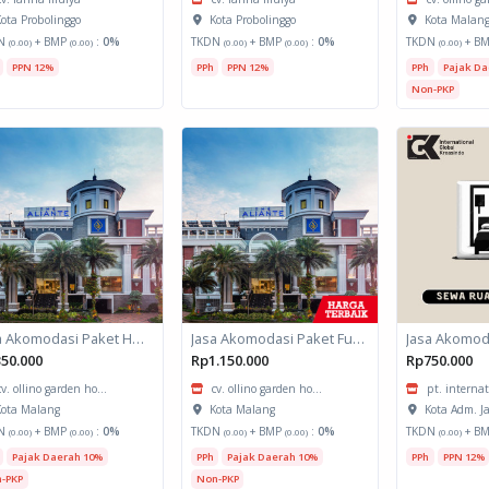
ota Probolinggo
Kota Probolinggo
Kota Malan
N
+ BMP
:
0%
TKDN
+ BMP
:
0%
TKDN
+ B
(0.00)
(0.00)
(0.00)
(0.00)
(0.00)
PPN 12%
PPh
PPN 12%
PPh
Pajak Da
Non-PKP
Jasa Akomodasi Paket Halfday Hotel Kota Malang
Jasa Akomodasi Paket Fullboard Twin share Hotel Kota Malang
50.000
Rp1.150.000
Rp750.000
cv. ollino garden ho...
cv. ollino garden ho...
pt. internat
ota Malang
Kota Malang
Kota Adm. J
N
+ BMP
:
0%
TKDN
+ BMP
:
0%
TKDN
+ B
(0.00)
(0.00)
(0.00)
(0.00)
(0.00)
Pajak Daerah 10%
PPh
Pajak Daerah 10%
PPh
PPN 12%
-PKP
Non-PKP