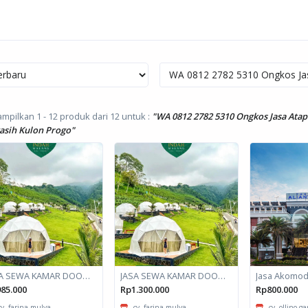
mpilkan 1 - 12 produk dari 12
untuk :
"WA 0812 2782 5310 Ongkos Jasa Ata
asih Kulon Progo"
JASA SEWA KAMAR DOOM / GLAMPING kapasitas 2 orang
JASA SEWA KAMAR DOOM / GLAMPING kapasitas 6 orang
85.000
Rp1.300.000
Rp800.000
cv. farina mulya
cv. farina mulya
cv. ollino g