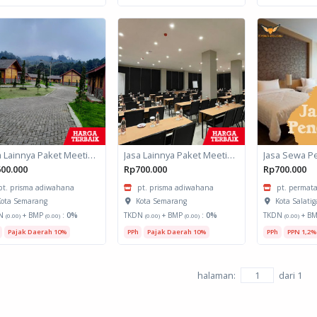
Jasa Lainnya Paket Meeting Luar Kota Hari Bumi 2
Jasa Lainnya Paket Meeting Luar Kota Hari Bumi 1
Jasa Sewa P
00.000
Rp700.000
Rp700.000
pt. prisma adiwahana
pt. prisma adiwahana
pt. permata
ota Semarang
Kota Semarang
Kota Salatig
N
+ BMP
:
0%
TKDN
+ BMP
:
0%
TKDN
+ B
(0.00)
(0.00)
(0.00)
(0.00)
(0.00)
Pajak Daerah 10%
PPh
Pajak Daerah 10%
PPh
PPN 1,2%
halaman:
dari
1