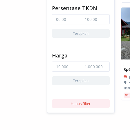
Persentase TKDN
Terapkan
Harga
Rp6
Terapkan
K
TKD
PPh
Hapus Filter