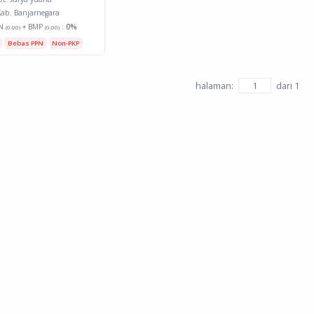
ab. Banjarnegara
N
+ BMP
:
0%
(0.00)
(0.00)
Bebas PPN
Non-PKP
halaman:
dari
1