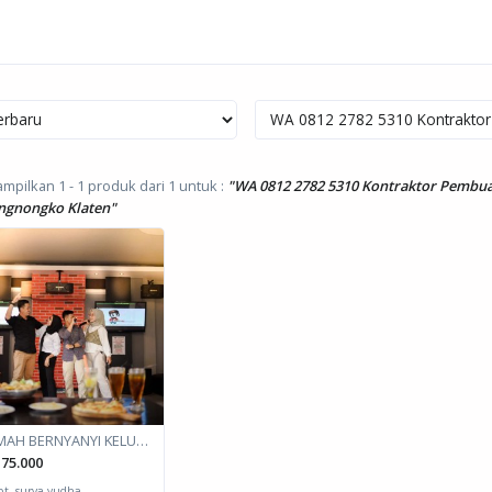
pilkan 1 - 1 produk dari 1
untuk :
"WA 0812 2782 5310 Kontraktor Pembua
ngnongko Klaten"
RUMAH BERNYANYI KELUARGA
75.000
pt. surya yudha