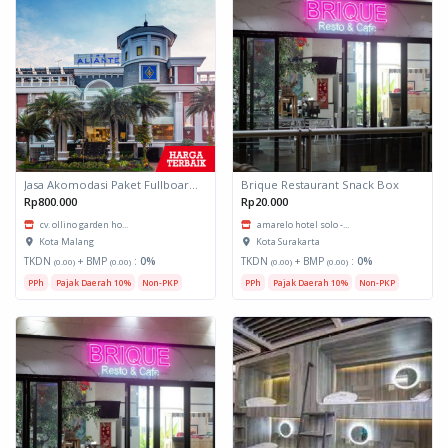
Jasa Akomodasi Paket Fullboard Twin Hotel Kota Malang
Brique Restaurant Snack Box
Rp800.000
Rp20.000
cv. ollino garden ho...
amarelo hotel solo -...
Kota Malang
Kota Surakarta
TKDN
+ BMP
:
0%
TKDN
+ BMP
:
0%
(0.00)
(0.00)
(0.00)
(0.00)
PPh
Pajak Daerah 10%
Non-PKP
PPh
Pajak Daerah 10%
Non-PKP