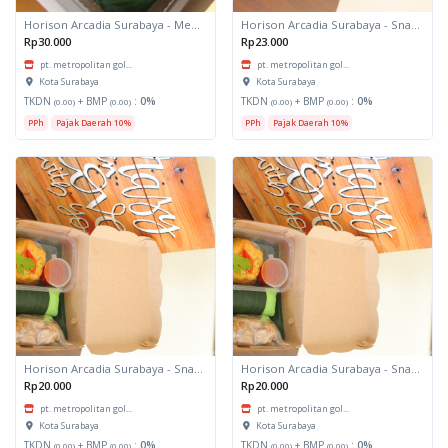
Horison Arcadia Surabaya - Meals Box 1
Horison Arcadia Surabaya - Snack Box 2
Rp30.000
Rp23.000
pt. metropolitan gol...
pt. metropolitan gol...
Kota Surabaya
Kota Surabaya
TKDN
+ BMP
:
0%
TKDN
+ BMP
:
0%
(0.00)
(0.00)
(0.00)
(0.00)
PPh
Pajak Daerah 10%
PPh
Pajak Daerah 10%
Horison Arcadia Surabaya - Snack Box 1
Horison Arcadia Surabaya - Snack Box 1
Rp20.000
Rp20.000
pt. metropolitan gol...
pt. metropolitan gol...
Kota Surabaya
Kota Surabaya
TKDN
+ BMP
:
0%
TKDN
+ BMP
:
0%
(0.00)
(0.00)
(0.00)
(0.00)