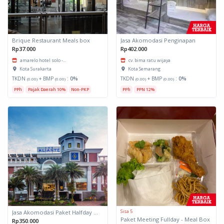
Brique Restaurant Meals box
Jasa Akomodasi Penginapan
Rp37.000
Rp402.000
amarelo hotel solo -...
cv. bima ratu wijaya
Kota Surakarta
Kota Semarang
TKDN
+ BMP
:
0%
TKDN
+ BMP
:
0%
(0.00)
(0.00)
(0.00)
(0.00)
PPh
Pajak Daerah 10%
Non-PKP
PPh
PPN 12%
Sisa 5
Jasa Akomodasi Paket Halfday Hotel Kota Malang
Paket Meeting Fullday - Meal Box
Rp350.000