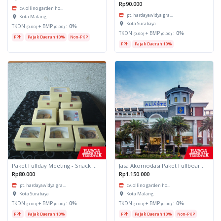
Rp90.000
cv. ollino garden ho...
pt. hardayawidya gra...
Kota Malang
Kota Surabaya
TKDN
+ BMP
:
0%
(0.00)
(0.00)
TKDN
+ BMP
:
0%
(0.00)
(0.00)
PPh
Pajak Daerah 10%
Non-PKP
PPh
Pajak Daerah 10%
Paket Fullday Meeting - Snack Box
Jasa Akomodasi Paket Fullboard Twin share Hotel Kota Malang
Rp80.000
Rp1.150.000
pt. hardayawidya gra...
cv. ollino garden ho...
Kota Surabaya
Kota Malang
TKDN
+ BMP
:
0%
TKDN
+ BMP
:
0%
(0.00)
(0.00)
(0.00)
(0.00)
PPh
Pajak Daerah 10%
PPh
Pajak Daerah 10%
Non-PKP