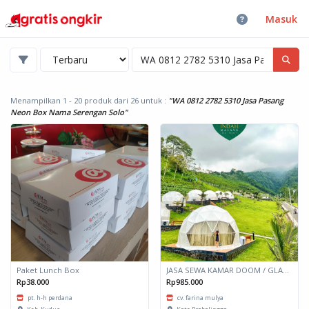
Masuk
Menampilkan 1 - 20 produk dari 26
untuk :
"WA 0812 2782 5310 Jasa Pasang
Neon Box Nama Serengan Solo"
Paket Lunch Box
JASA SEWA KAMAR DOOM / GLAMPING kapasitas 2 orang
Rp38.000
Rp985.000
pt. h-h perdana
cv. farina mulya