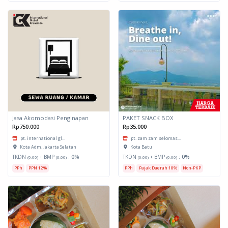
Jasa Akomodasi Penginapan
PAKET SNACK BOX
Rp750.000
Rp35.000
pt. international gl...
pt. zam zam selomas...
Kota Adm. Jakarta Selatan
Kota Batu
TKDN
+ BMP
:
0%
TKDN
+ BMP
:
0%
(0.00)
(0.00)
(0.00)
(0.00)
PPh
PPN 12%
PPh
Pajak Daerah 10%
Non-PKP