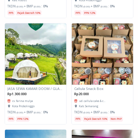
Kab. Kudus
Kota Probolinggo
TKDN
+ BMP
:
0%
TKDN
+ BMP
:
0%
(0.00)
(0.00)
(0.00)
(0.00)
PPh
Pajak Daerah 10%
PPh
PPN 12%
JASA SEWA KAMAR DOOM / GLAMPING kapasitas 6 orang
Callula Snack Box
Rp1.300.000
Rp20.000
cv. farina mulya
ud. callula cake & c...
Kota Probolinggo
Kab. Semarang
TKDN
+ BMP
:
0%
TKDN
+ BMP
:
0%
(0.00)
(0.00)
(0.00)
(0.00)
PPh
PPN 12%
PPh
Pajak Daerah 10%
Non-PKP