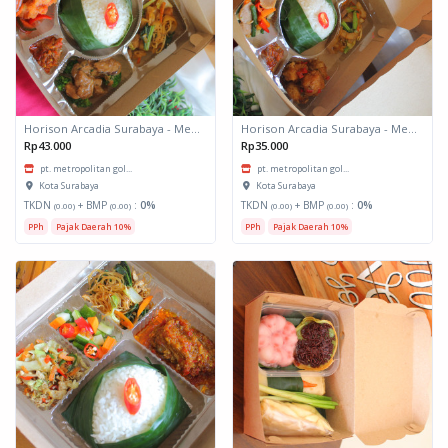
Horison Arcadia Surabaya - Meals Box 3
Horison Arcadia Surabaya - Meals Box 2
Rp43.000
Rp35.000
pt. metropolitan gol...
pt. metropolitan gol...
Kota Surabaya
Kota Surabaya
TKDN
+ BMP
:
0%
TKDN
+ BMP
:
0%
(0.00)
(0.00)
(0.00)
(0.00)
PPh
Pajak Daerah 10%
PPh
Pajak Daerah 10%