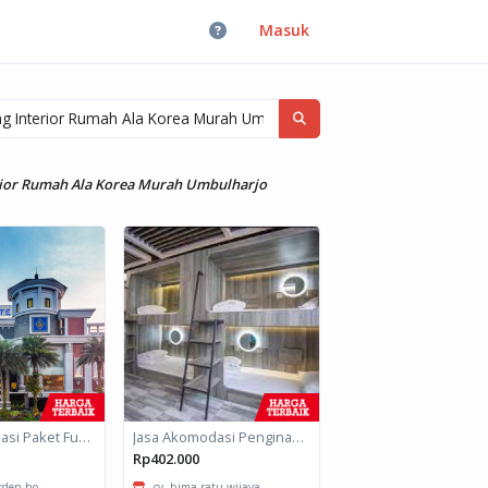
Masuk
erior Rumah Ala Korea Murah Umbulharjo
Jasa Akomodasi Paket Fullboard Twin Hotel Kota Malang
Jasa Akomodasi Penginapan
Rp402.000
arden ho...
cv. bima ratu wijaya