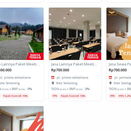
Jasa Lainnya Paket Meeting Luar Kota Hari Bumi 2
Jasa Lainnya Paket Meeting Luar Kota Hari Bumi 1
Jasa Sewa P
00.000
Rp700.000
Rp700.000
pt. prisma adiwahana
pt. prisma adiwahana
pt. permata
ota Semarang
Kota Semarang
Kota Salatig
N
+ BMP
:
0%
TKDN
+ BMP
:
0%
TKDN
+ B
(0.00)
(0.00)
(0.00)
(0.00)
(0.00)
Pajak Daerah 10%
PPh
Pajak Daerah 10%
PPh
PPN 1,2%