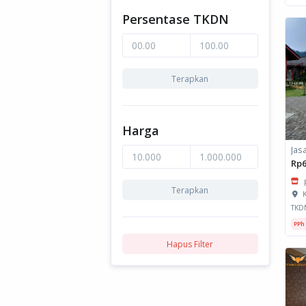
Persentase TKDN
Terapkan
Harga
Rp6
Terapkan
K
TKD
PPh
Hapus Filter