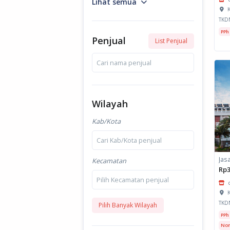
Lihat semua
K
TKD
PPh
Penjual
List Penjual
Cari nama penjual
Wilayah
Kab/Kota
Cari Kab/Kota penjual
Kecamatan
Rp3
Pilih Kecamatan penjual
K
TKD
Pilih Banyak Wilayah
PPh
Non