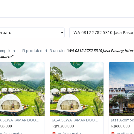
mpilkan 1 - 13 produk dari 13
untuk :
"WA 0812 2782 5310 Jasa Pasang Int
akarta"
JASA SEWA KAMAR DOOM / GLAMPING kapasitas 2 orang
JASA SEWA KAMAR DOOM / GLAMPING kapasitas 6 orang
85.000
Rp1.300.000
Rp800.000
cv. farina mulya
cv. farina mulya
cv. ollino g