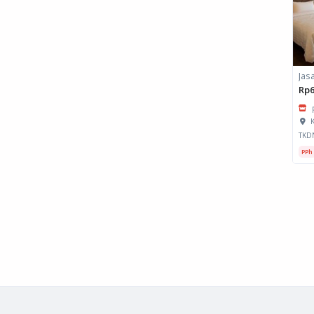
Rp6
K
TKD
PPh