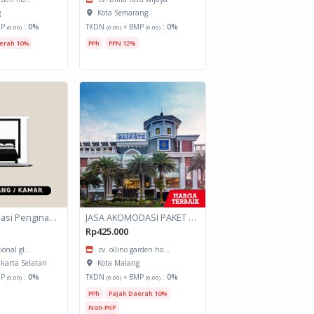
g
Kota Semarang
MP
:
0%
TKDN
+ BMP
:
0%
(0.00)
(0.00)
(0.00)
erah 10%
PPh
PPN 12%
Jasa Akomodasi Penginapan
JASA AKOMODASI PAKET MEETING FULLDAY HOTEL KOTA MALANG
Rp425.000
ional gl...
cv. ollino garden ho...
akarta Selatan
Kota Malang
MP
:
0%
TKDN
+ BMP
:
0%
(0.00)
(0.00)
(0.00)
PPh
Pajak Daerah 10%
Non-PKP