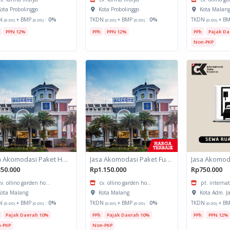
ota Probolinggo
Kota Probolinggo
Kota Malan
N
+ BMP
:
0%
TKDN
+ BMP
:
0%
TKDN
+ B
(0.00)
(0.00)
(0.00)
(0.00)
(0.00)
PPN 12%
PPh
PPN 12%
PPh
Pajak Da
Non-PKP
Jasa Akomodasi Paket Halfday Hotel Kota Malang
Jasa Akomodasi Paket Fullboard Twin share Hotel Kota Malang
50.000
Rp1.150.000
Rp750.000
cv. ollino garden ho...
cv. ollino garden ho...
pt. internat
ota Malang
Kota Malang
Kota Adm. J
N
+ BMP
:
0%
TKDN
+ BMP
:
0%
TKDN
+ B
(0.00)
(0.00)
(0.00)
(0.00)
(0.00)
Pajak Daerah 10%
PPh
Pajak Daerah 10%
PPh
PPN 12%
-PKP
Non-PKP