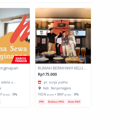
enginapan
RUMAH BERNYANYI KELUARGA
Rp175.000
 adelia u...
pt. surya yudha
a
Kab. Banjarnegara
MP
:
0%
TKDN
+ BMP
:
0%
(0.00)
(0.00)
(0.00)
PPh
Bebas PPN
Non-PKP