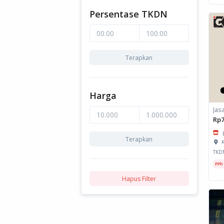
Persentase TKDN
Terapkan
Harga
Rp7
Terapkan
K
TKD
PPh
Hapus Filter