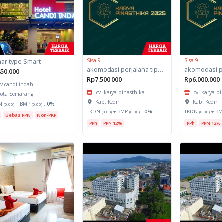
ar type Smart
Sisa 9
Sisa 9
akomodasi perjalana tipe kamar deluxe suite
50.000
Rp7.500.000
Rp6.000.000
cv candi indah
cv. karya pinasthika
cv. karya p
ota Semarang
Kab. Kediri
Kab. Kediri
N
+ BMP
:
0%
(0.00)
(0.00)
TKDN
+ BMP
:
0%
TKDN
+ B
(0.00)
(0.00)
(0.00)
Bebas PPN
Non-PKP
PPh
PPN 12%
PPh
PPN 12%