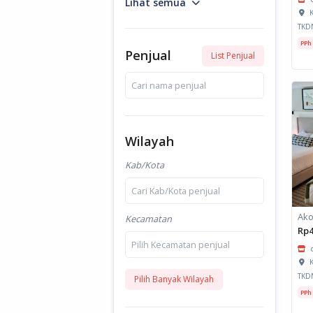
Lihat semua
K
TKD
PPh
Penjual
List Penjual
Cari nama penjual
Wilayah
Kab/Kota
Cari Kab/Kota penjual
Ako
Kecamatan
Rp4
Pilih Kecamatan penjual
K
TKD
Pilih Banyak Wilayah
PPh