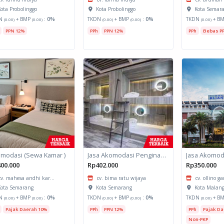
ota Probolinggo
Kota Probolinggo
Kota Semar
N
+ BMP
:
0%
TKDN
+ BMP
:
0%
TKDN
+ B
(0.00)
(0.00)
(0.00)
(0.00)
(0.00)
PPN 12%
PPh
PPN 12%
PPh
Bebas P
modasi (Sewa Kamar )
Jasa Akomodasi Penginapan
00.000
Rp402.000
Rp350.000
cv. mahesa andhi kar...
cv. bima ratu wijaya
cv. ollino g
ota Semarang
Kota Semarang
Kota Malan
N
+ BMP
:
0%
TKDN
+ BMP
:
0%
TKDN
+ B
(0.00)
(0.00)
(0.00)
(0.00)
(0.00)
Pajak Daerah 10%
PPh
PPN 12%
PPh
Pajak Da
Non-PKP