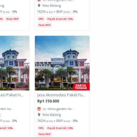
ang
Kota Malang
MP
:
0%
TKDN
+ BMP
:
0%
(0.00)
(0.00)
(0.00)
PN
Non-PKP
PPh
Pajak Daerah 10%
Non-PKP
Jasa Akomodasi Paket Halfday Hotel Kota Malang
Jasa Akomodasi Paket Fullboard Twin share Hotel Kota Malang
Rp1.150.000
arden ho...
cv. ollino garden ho...
g
Kota Malang
MP
:
0%
TKDN
+ BMP
:
0%
(0.00)
(0.00)
(0.00)
erah 10%
PPh
Pajak Daerah 10%
Non-PKP