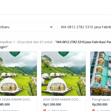
mpilkan 1 - 20 produk dari 67
untuk :
"WA 0812 2782 5310 Jasa Fabrikasi P
giri"
JASA SEWA KAMAR DOOM / GLAMPING kapasitas 2 orang
JASA SEWA KAMAR DOOM / GLAMPING kapasitas 6 orang
Penginapan 
85.000
Rp1.300.000
Rp200.000
cv. farina mulya
cv. farina mulya
cv. aruman