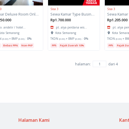
 0
Sisa 3
Sisa 3
Kamar Deluxe Room Only ( RO )
Sewa Kamar Type Business Suite
Sewa Kamar 
50.000
Rp1.700.000
Rp1.205.000
cv. andelir / hotel...
pt. alya perdana wis...
pt. alya per
ota Semarang
Kota Semarang
Kota Semar
N
+ BMP
:
0%
TKDN
+ BMP
:
0%
TKDN
+ B
(0.00)
(0.00)
(0.00)
(0.00)
(0.00)
Bebas PPN
Non-PKP
PPh
Pajak Daerah 10%
PPh
Pajak Da
halaman:
dari
4
Halaman Kami
Kan