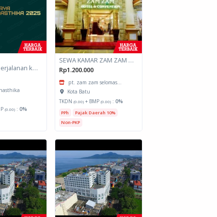
SEWA KAMAR ZAM ZAM HOTEL BATU
akomodasi perjalanan kamar tipe deluxe
Rp1.200.000
pt. zam zam selomas...
inasthika
Kota Batu
TKDN
+ BMP
:
0%
(0.00)
(0.00)
MP
:
0%
(0.00)
PPh
Pajak Daerah 10%
Non-PKP