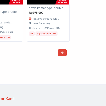
sewa kamar type deluxe
Type Studio
Rp975.000
pt. alya perdana wis...
dana wis...
Kota Semarang
ang
TKDN
+ BMP
:
0%
(0.00)
(0.00)
MP
:
0%
(0.00)
PPh
Pajak Daerah 10%
erah 10%
tor Kami