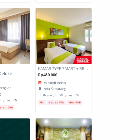
KAMAR TYPE SMART + BREAKFAST
Deluxe
Rp450.000
cv candi indah
nergi ab...
Kota Semarang
g
TKDN
+ BMP
:
0%
(0.00)
(0.00)
MP
:
0%
(0.00)
PPh
Bebas PPN
Non-PKP
erah 10%