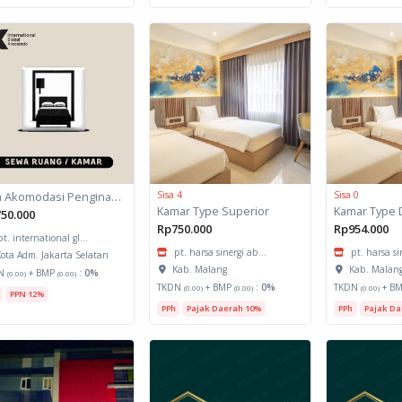
Jasa Akomodasi Penginapan
Sisa 4
Sisa 0
Kamar Type Superior
Kamar Type 
50.000
Rp750.000
Rp954.000
pt. international gl...
pt. harsa sinergi ab...
pt. harsa si
ota Adm. Jakarta Selatan
Kab. Malang
Kab. Malan
N
+ BMP
:
0%
(0.00)
(0.00)
TKDN
+ BMP
:
0%
TKDN
+ B
(0.00)
(0.00)
(0.00)
PPN 12%
PPh
Pajak Daerah 10%
PPh
Pajak Da