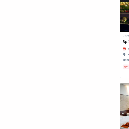
kam
Rp4
K
TKD
PPh