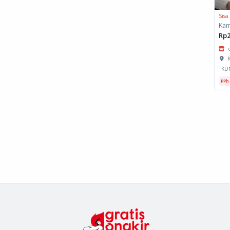
Sisa
Rp2
K
TKD
PPh