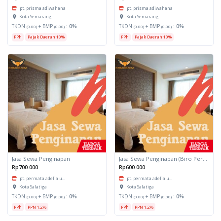
pt. prisma adiwahana
pt. prisma adiwahana
Kota Semarang
Kota Semarang
TKDN
+ BMP
:
0%
TKDN
+ BMP
:
0%
(0.00)
(0.00)
(0.00)
(0.00)
PPh
Pajak Daerah 10%
PPh
Pajak Daerah 10%
Jasa Sewa Penginapan
Jasa Sewa Penginapan (Biro Perjalanan)
Rp700.000
Rp600.000
pt. permata adelia u...
pt. permata adelia u...
Kota Salatiga
Kota Salatiga
TKDN
+ BMP
:
0%
TKDN
+ BMP
:
0%
(0.00)
(0.00)
(0.00)
(0.00)
PPh
PPN 1,2%
PPh
PPN 1,2%