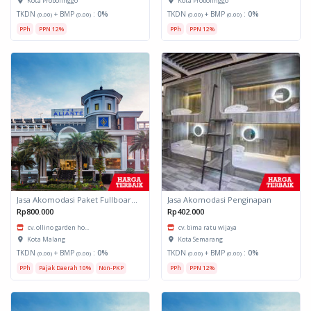
Kota Probolinggo
Kota Probolinggo
TKDN
+ BMP
:
0%
TKDN
+ BMP
:
0%
(0.00)
(0.00)
(0.00)
(0.00)
PPh
PPN 12%
PPh
PPN 12%
Jasa Akomodasi Paket Fullboard Twin Hotel Kota Malang
Jasa Akomodasi Penginapan
Rp800.000
Rp402.000
cv. ollino garden ho...
cv. bima ratu wijaya
Kota Malang
Kota Semarang
TKDN
+ BMP
:
0%
TKDN
+ BMP
:
0%
(0.00)
(0.00)
(0.00)
(0.00)
PPh
Pajak Daerah 10%
Non-PKP
PPh
PPN 12%