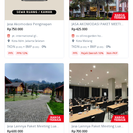
Jasa Akomodasi Penginapan
JASA AKOMODASI PAKET MEETING FULLDAY HOTEL KOTA MALANG
Rp750.000
Rp425.000
pt. international gl...
cv. ollino garden ho...
Kota Adm. Jakarta Selatan
Kota Malang
TKDN
+ BMP
:
0%
TKDN
+ BMP
:
0%
(0.00)
(0.00)
(0.00)
(0.00)
PPh
PPN 12%
PPh
Pajak Daerah 10%
Non-PKP
Jasa Lainnya Paket Meeting Luar Kota Hari Bumi 2
Jasa Lainnya Paket Meeting Luar Kota Hari Bumi 1
Rp600.000
Rp700.000