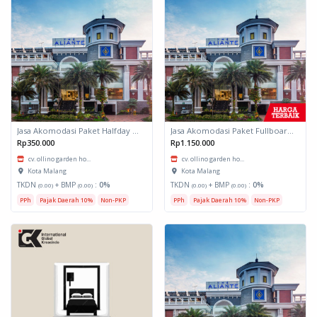
Jasa Akomodasi Paket Halfday Hotel Kota Malang
Jasa Akomodasi Paket Fullboard Twin share Hotel Kota Malang
Rp350.000
Rp1.150.000
cv. ollino garden ho...
cv. ollino garden ho...
Kota Malang
Kota Malang
TKDN
+ BMP
:
0%
TKDN
+ BMP
:
0%
(0.00)
(0.00)
(0.00)
(0.00)
PPh
Pajak Daerah 10%
Non-PKP
PPh
Pajak Daerah 10%
Non-PKP