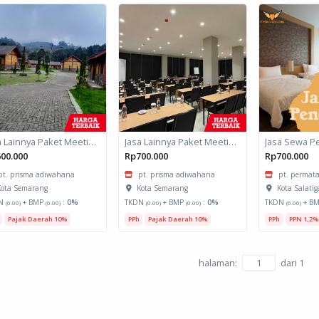
Jasa Lainnya Paket Meeting Luar Kota Hari Bumi 2
Jasa Lainnya Paket Meeting Luar Kota Hari Bumi 1
Jasa Sewa P
00.000
Rp700.000
Rp700.000
pt. prisma adiwahana
pt. prisma adiwahana
pt. permata
ota Semarang
Kota Semarang
Kota Salatig
N
+ BMP
:
0%
TKDN
+ BMP
:
0%
TKDN
+ B
(0.00)
(0.00)
(0.00)
(0.00)
(0.00)
Pajak Daerah 10%
PPh
Pajak Daerah 10%
PPh
PPN 1,2%
halaman:
dari
1