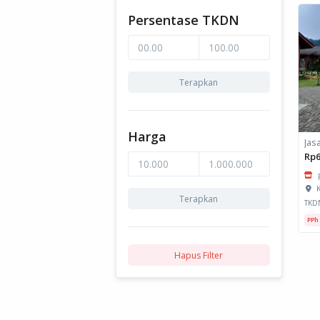
Persentase TKDN
Terapkan
Harga
Rp6
K
Terapkan
TKD
PPh
Hapus Filter