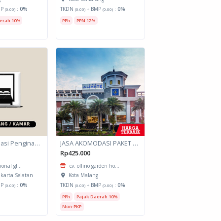
MP
:
0%
TKDN
+ BMP
:
0%
(0.00)
(0.00)
(0.00)
erah 10%
PPh
PPN 12%
Jasa Akomodasi Penginapan
JASA AKOMODASI PAKET MEETING FULLDAY HOTEL KOTA MALANG
Rp425.000
ional gl...
cv. ollino garden ho...
akarta Selatan
Kota Malang
MP
:
0%
TKDN
+ BMP
:
0%
(0.00)
(0.00)
(0.00)
PPh
Pajak Daerah 10%
Non-PKP