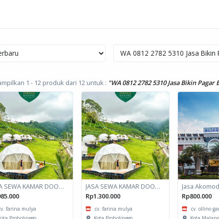
mpilkan 1 - 12 produk dari 12
untuk :
"WA 0812 2782 5310 Jasa Bikin Pagar 
JASA SEWA KAMAR DOOM / GLAMPING kapasitas 2 orang
JASA SEWA KAMAR DOOM / GLAMPING kapasitas 6 orang
85.000
Rp1.300.000
Rp800.000
cv. farina mulya
cv. farina mulya
cv. ollino g
ota Probolinggo
Kota Probolinggo
Kota Malan