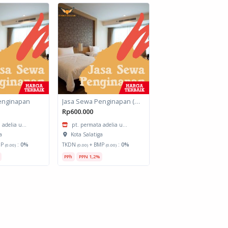
enginapan
Jasa Sewa Penginapan (Biro Perjalanan)
Rp600.000
 adelia u...
pt. permata adelia u...
a
Kota Salatiga
MP
:
0%
TKDN
+ BMP
:
0%
(0.00)
(0.00)
(0.00)
PPh
PPN 1,2%