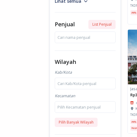
Lihat semua
TKD
PPh
Penjual
List Penjual
Cari nama penjual
Wilayah
Kab/Kota
Cari Kab/Kota penjual
Rp3
Kecamatan
Pilih Kecamatan penjual
K
TKD
Pilih Banyak Wilayah
PPh
Non