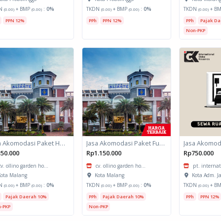
N
+ BMP
:
0%
TKDN
+ BMP
:
0%
TKDN
+ B
(0.00)
(0.00)
(0.00)
(0.00)
(0.00)
PPN 12%
PPh
PPN 12%
PPh
Pajak Da
Non-PKP
Jasa Akomodasi Paket Halfday Hotel Kota Malang
Jasa Akomodasi Paket Fullboard Twin share Hotel Kota Malang
50.000
Rp1.150.000
Rp750.000
cv. ollino garden ho...
cv. ollino garden ho...
pt. internat
ota Malang
Kota Malang
Kota Adm. J
N
+ BMP
:
0%
TKDN
+ BMP
:
0%
TKDN
+ B
(0.00)
(0.00)
(0.00)
(0.00)
(0.00)
Pajak Daerah 10%
PPh
Pajak Daerah 10%
PPh
PPN 12%
-PKP
Non-PKP