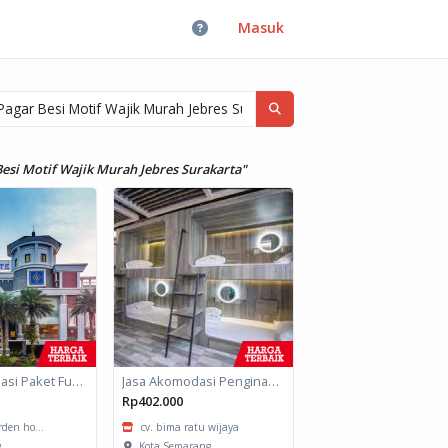
Masuk
Besi Motif Wajik Murah Jebres Surakarta"
Jasa Akomodasi Paket Fullboard Twin Hotel Kota Malang
Jasa Akomodasi Penginapan
Rp402.000
arden ho...
cv. bima ratu wijaya
g
Kota Semarang