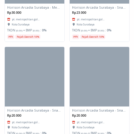
Horison Arcadia Surabaya - Meals Box 1
Horison Arcadia Surabaya - Snack Box 2
Rp30.000
Rp23.000
pt. metropolitan gol...
pt. metropolitan gol...
Kota Surabaya
Kota Surabaya
TKDN
+ BMP
:
0%
TKDN
+ BMP
:
0%
(0.00)
(0.00)
(0.00)
(0.00)
PPh
Pajak Daerah 10%
PPh
Pajak Daerah 10%
Horison Arcadia Surabaya - Snack Box 1
Horison Arcadia Surabaya - Snack Box 1
Rp20.000
Rp20.000
pt. metropolitan gol...
pt. metropolitan gol...
Kota Surabaya
Kota Surabaya
TKDN
+ BMP
:
0%
TKDN
+ BMP
:
0%
(0.00)
(0.00)
(0.00)
(0.00)