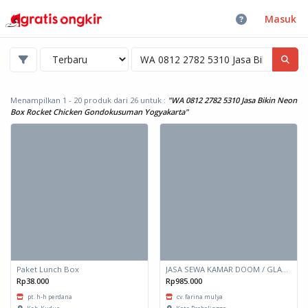
Masuk
Bandingkan produk
Bandingkan
Menampilkan 1 - 20 produk dari 26
untuk :
"WA 0812 2782 5310 Jasa Bikin Neon
Box Rocket Chicken Gondokusuman Yogyakarta"
Paket Lunch Box
JASA SEWA KAMAR DOOM / GLAMPING kapasitas 2 orang
Rp38.000
Rp985.000
pt. h-h perdana
cv. farina mulya