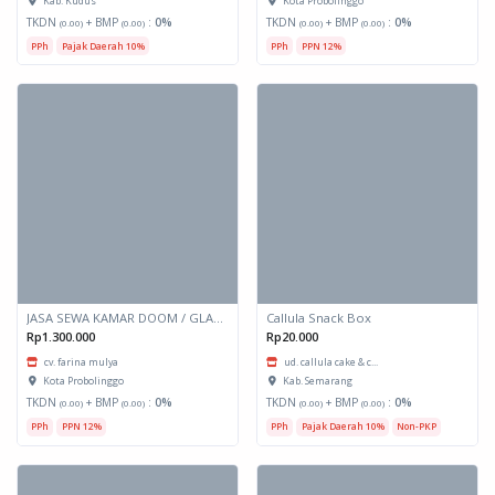
Kab. Kudus
Kota Probolinggo
TKDN
+ BMP
:
0%
TKDN
+ BMP
:
0%
(0.00)
(0.00)
(0.00)
(0.00)
PPh
Pajak Daerah 10%
PPh
PPN 12%
JASA SEWA KAMAR DOOM / GLAMPING kapasitas 6 orang
Callula Snack Box
Rp1.300.000
Rp20.000
cv. farina mulya
ud. callula cake & c...
Kota Probolinggo
Kab. Semarang
TKDN
+ BMP
:
0%
TKDN
+ BMP
:
0%
(0.00)
(0.00)
(0.00)
(0.00)
PPh
PPN 12%
PPh
Pajak Daerah 10%
Non-PKP