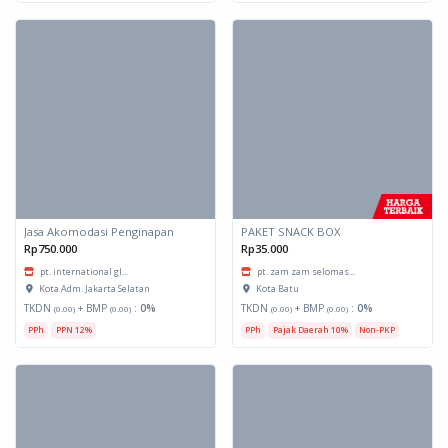
Jasa Akomodasi Penginapan
PAKET SNACK BOX
Rp750.000
Rp35.000
pt. international gl...
pt. zam zam selomas...
Kota Adm. Jakarta Selatan
Kota Batu
TKDN
+ BMP
:
0%
TKDN
+ BMP
:
0%
(0.00)
(0.00)
(0.00)
(0.00)
PPh
PPN 12%
PPh
Pajak Daerah 10%
Non-PKP