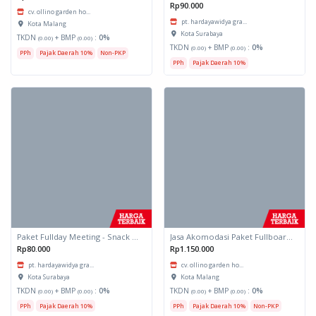
Rp90.000
cv. ollino garden ho...
pt. hardayawidya gra...
Kota Malang
Kota Surabaya
TKDN
+ BMP
:
0%
(0.00)
(0.00)
TKDN
+ BMP
:
0%
(0.00)
(0.00)
PPh
Pajak Daerah 10%
Non-PKP
PPh
Pajak Daerah 10%
Paket Fullday Meeting - Snack Box
Jasa Akomodasi Paket Fullboard Twin share Hotel Kota Malang
Rp80.000
Rp1.150.000
pt. hardayawidya gra...
cv. ollino garden ho...
Kota Surabaya
Kota Malang
TKDN
+ BMP
:
0%
TKDN
+ BMP
:
0%
(0.00)
(0.00)
(0.00)
(0.00)
PPh
Pajak Daerah 10%
PPh
Pajak Daerah 10%
Non-PKP