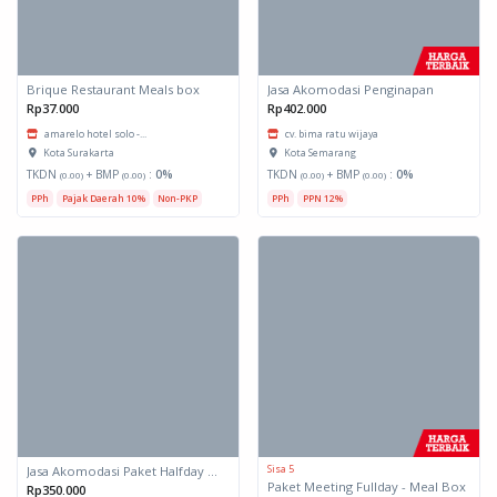
Brique Restaurant Meals box
Jasa Akomodasi Penginapan
Rp37.000
Rp402.000
amarelo hotel solo -...
cv. bima ratu wijaya
Kota Surakarta
Kota Semarang
TKDN
+ BMP
:
0%
TKDN
+ BMP
:
0%
(0.00)
(0.00)
(0.00)
(0.00)
PPh
Pajak Daerah 10%
Non-PKP
PPh
PPN 12%
Sisa 5
Jasa Akomodasi Paket Halfday Hotel Kota Malang
Paket Meeting Fullday - Meal Box
Rp350.000