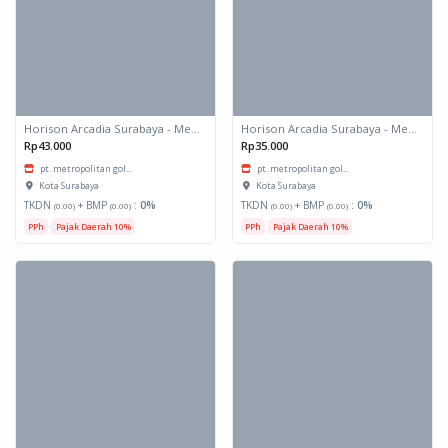
Horison Arcadia Surabaya - Meals Box 3
Horison Arcadia Surabaya - Meals Box 2
Rp43.000
Rp35.000
pt. metropolitan gol...
pt. metropolitan gol...
Kota Surabaya
Kota Surabaya
TKDN
+ BMP
:
0%
TKDN
+ BMP
:
0%
(0.00)
(0.00)
(0.00)
(0.00)
PPh
Pajak Daerah 10%
PPh
Pajak Daerah 10%