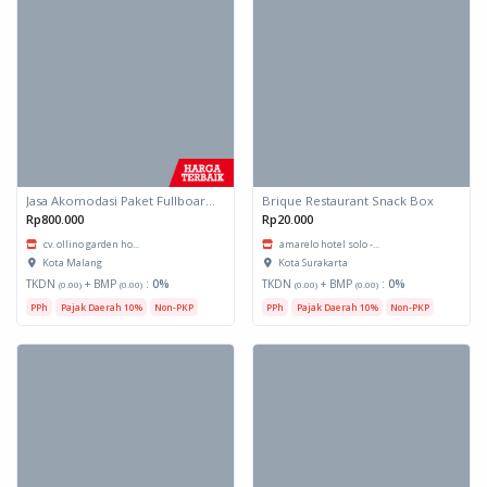
Jasa Akomodasi Paket Fullboard Twin Hotel Kota Malang
Brique Restaurant Snack Box
Rp800.000
Rp20.000
cv. ollino garden ho...
amarelo hotel solo -...
Kota Malang
Kota Surakarta
TKDN
+ BMP
:
0%
TKDN
+ BMP
:
0%
(0.00)
(0.00)
(0.00)
(0.00)
PPh
Pajak Daerah 10%
Non-PKP
PPh
Pajak Daerah 10%
Non-PKP