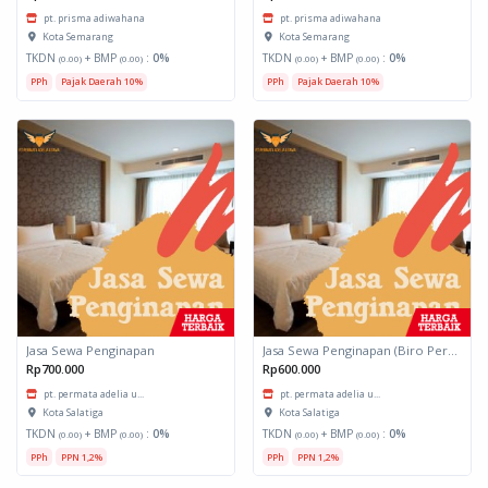
pt. prisma adiwahana
pt. prisma adiwahana
Kota Semarang
Kota Semarang
TKDN
+ BMP
:
0%
TKDN
+ BMP
:
0%
(0.00)
(0.00)
(0.00)
(0.00)
PPh
Pajak Daerah 10%
PPh
Pajak Daerah 10%
Jasa Sewa Penginapan
Jasa Sewa Penginapan (Biro Perjalanan)
Rp700.000
Rp600.000
pt. permata adelia u...
pt. permata adelia u...
Kota Salatiga
Kota Salatiga
TKDN
+ BMP
:
0%
TKDN
+ BMP
:
0%
(0.00)
(0.00)
(0.00)
(0.00)
PPh
PPN 1,2%
PPh
PPN 1,2%