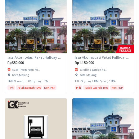
Jasa Akomodasi Paket Halfday Hotel Kota Malang
Jasa Akomodasi Paket Fullboard Twin share Hotel Kota Malang
Rp350.000
Rp1.150.000
cv. ollino garden ho...
cv. ollino garden ho...
Kota Malang
Kota Malang
TKDN
+ BMP
:
0%
TKDN
+ BMP
:
0%
(0.00)
(0.00)
(0.00)
(0.00)
PPh
Pajak Daerah 10%
Non-PKP
PPh
Pajak Daerah 10%
Non-PKP