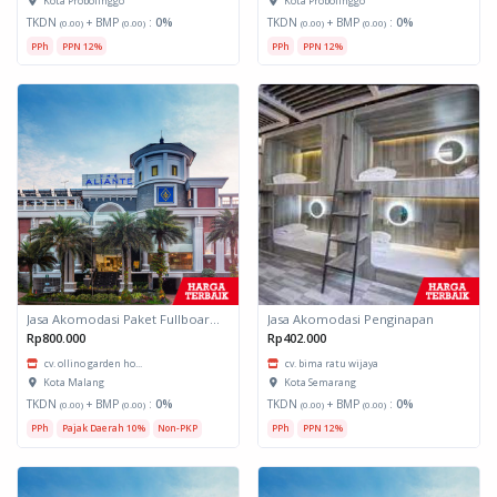
Kota Probolinggo
Kota Probolinggo
TKDN
+ BMP
:
0%
TKDN
+ BMP
:
0%
(0.00)
(0.00)
(0.00)
(0.00)
PPh
PPN 12%
PPh
PPN 12%
Jasa Akomodasi Paket Fullboard Twin Hotel Kota Malang
Jasa Akomodasi Penginapan
Rp800.000
Rp402.000
cv. ollino garden ho...
cv. bima ratu wijaya
Kota Malang
Kota Semarang
TKDN
+ BMP
:
0%
TKDN
+ BMP
:
0%
(0.00)
(0.00)
(0.00)
(0.00)
PPh
Pajak Daerah 10%
Non-PKP
PPh
PPN 12%