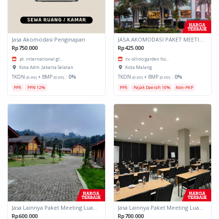
Jasa Akomodasi Penginapan
JASA AKOMODASI PAKET MEETING FULLDAY HOTEL KOTA MALANG
Rp750.000
Rp425.000
pt. international gl...
cv. ollino garden ho...
Kota Adm. Jakarta Selatan
Kota Malang
TKDN
+ BMP
:
0%
TKDN
+ BMP
:
0%
(0.00)
(0.00)
(0.00)
(0.00)
PPh
PPN 12%
PPh
Pajak Daerah 10%
Non-PKP
Jasa Lainnya Paket Meeting Luar Kota Hari Bumi 2
Jasa Lainnya Paket Meeting Luar Kota Hari Bumi 1
Rp600.000
Rp700.000