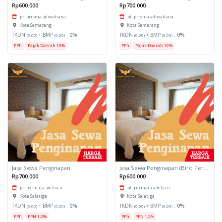
Rp600.000
Rp700.000
pt. prisma adiwahana
pt. prisma adiwahana
Kota Semarang
Kota Semarang
TKDN
+ BMP
:
0%
TKDN
+ BMP
:
0%
(0.00)
(0.00)
(0.00)
(0.00)
PPh
Pajak Daerah 10%
PPh
Pajak Daerah 10%
Jasa Sewa Penginapan
Jasa Sewa Penginapan (Biro Perjalanan)
Rp700.000
Rp600.000
pt. permata adelia u...
pt. permata adelia u...
Kota Salatiga
Kota Salatiga
TKDN
+ BMP
:
0%
TKDN
+ BMP
:
0%
(0.00)
(0.00)
(0.00)
(0.00)
PPh
PPN 1,2%
PPh
PPN 1,2%