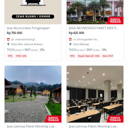
Jasa Akomodasi Penginapan
JASA AKOMODASI PAKET MEETING FULLDAY HOTEL KOTA MALANG
Rp750.000
Rp425.000
pt. international gl...
cv. ollino garden ho...
Kota Adm. Jakarta Selatan
Kota Malang
TKDN
+ BMP
:
0%
TKDN
+ BMP
:
0%
(0.00)
(0.00)
(0.00)
(0.00)
PPh
PPN 12%
PPh
Pajak Daerah 10%
Non-PKP
Jasa Lainnya Paket Meeting Luar Kota Hari Bumi 2
Jasa Lainnya Paket Meeting Luar Kota Hari Bumi 1