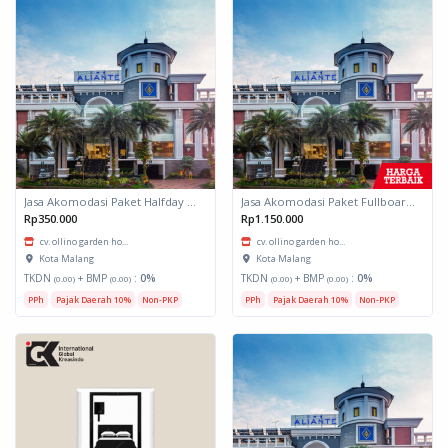
Jasa Akomodasi Paket Halfday Hotel Kota Malang
Jasa Akomodasi Paket Fullboard Twin share Hotel Kota Malang
Rp350.000
Rp1.150.000
cv. ollino garden ho...
cv. ollino garden ho...
Kota Malang
Kota Malang
TKDN
+ BMP
:
0%
TKDN
+ BMP
:
0%
(0.00)
(0.00)
(0.00)
(0.00)
PPh
Pajak Daerah 10%
Non-PKP
PPh
Pajak Daerah 10%
Non-PKP