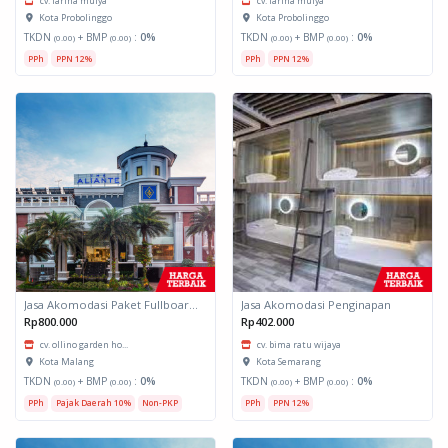
cv. farina mulya
cv. farina mulya
Kota Probolinggo
Kota Probolinggo
TKDN
+ BMP
:
0%
TKDN
+ BMP
:
0%
(0.00)
(0.00)
(0.00)
(0.00)
PPh
PPN 12%
PPh
PPN 12%
Jasa Akomodasi Paket Fullboard Twin Hotel Kota Malang
Jasa Akomodasi Penginapan
Rp800.000
Rp402.000
cv. ollino garden ho...
cv. bima ratu wijaya
Kota Malang
Kota Semarang
TKDN
+ BMP
:
0%
TKDN
+ BMP
:
0%
(0.00)
(0.00)
(0.00)
(0.00)
PPh
Pajak Daerah 10%
Non-PKP
PPh
PPN 12%