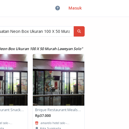
Masuk
eon Box Ukuran 100 X 50 Murah Laweyan Solo"
Brique Restaurant Snack Box
Brique Restaurant Meals box
Rp37.000
 solo -...
amarelo hotel solo -...
rta
Kota Surakarta