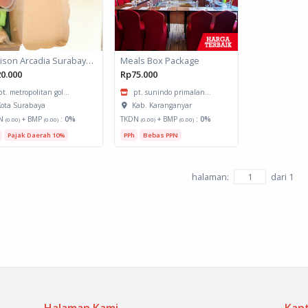
Horison Arcadia Surabaya - Snack Box 1
Meals Box Package
0.000
Rp75.000
pt. metropolitan gol...
pt. sunindo primalan...
ota Surabaya
Kab. Karanganyar
N
+ BMP
:
0%
TKDN
+ BMP
:
0%
(0.00)
(0.00)
(0.00)
(0.00)
Pajak Daerah 10%
PPh
Bebas PPN
halaman:
dari
1