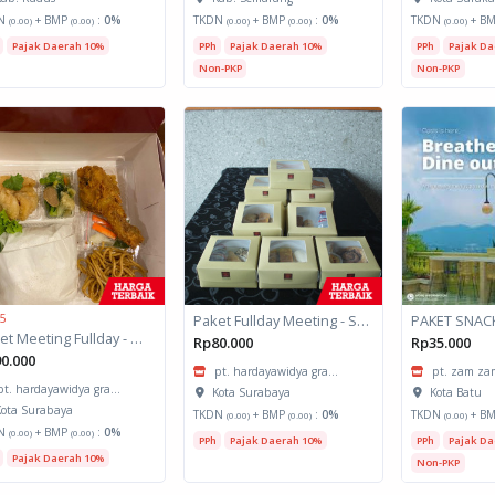
N
+ BMP
:
0%
TKDN
+ BMP
:
0%
TKDN
+ B
(0.00)
(0.00)
(0.00)
(0.00)
(0.00)
Pajak Daerah 10%
PPh
Pajak Daerah 10%
PPh
Pajak Da
Non-PKP
Non-PKP
 5
Paket Fullday Meeting - Snack Box
PAKET SNAC
Paket Meeting Fullday - Meal Box
Rp80.000
Rp35.000
0.000
pt. hardayawidya gra...
pt. zam zam
pt. hardayawidya gra...
Kota Surabaya
Kota Batu
ota Surabaya
TKDN
+ BMP
:
0%
TKDN
+ B
(0.00)
(0.00)
(0.00)
N
+ BMP
:
0%
(0.00)
(0.00)
PPh
Pajak Daerah 10%
PPh
Pajak Da
Pajak Daerah 10%
Non-PKP