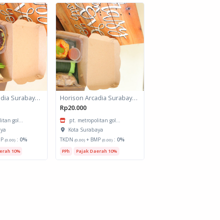
Horison Arcadia Surabaya - Snack Box 2
Horison Arcadia Surabaya - Snack Box 1
Rp20.000
itan gol...
pt. metropolitan gol...
aya
Kota Surabaya
MP
:
0%
TKDN
+ BMP
:
0%
(0.00)
(0.00)
(0.00)
erah 10%
PPh
Pajak Daerah 10%