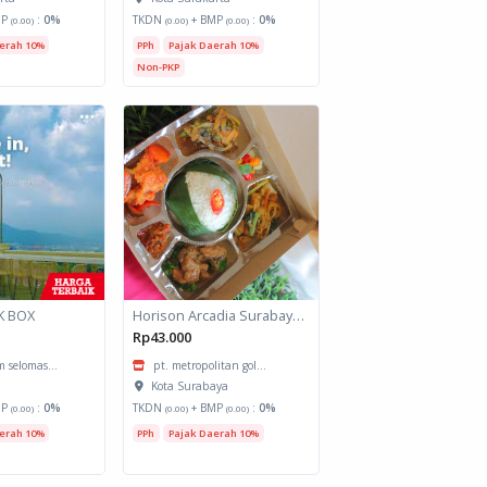
MP
:
0%
TKDN
+ BMP
:
0%
(0.00)
(0.00)
(0.00)
erah 10%
PPh
Pajak Daerah 10%
Non-PKP
K BOX
Horison Arcadia Surabaya - Meals Box 3
Rp43.000
 selomas...
pt. metropolitan gol...
Kota Surabaya
MP
:
0%
TKDN
+ BMP
:
0%
(0.00)
(0.00)
(0.00)
erah 10%
PPh
Pajak Daerah 10%