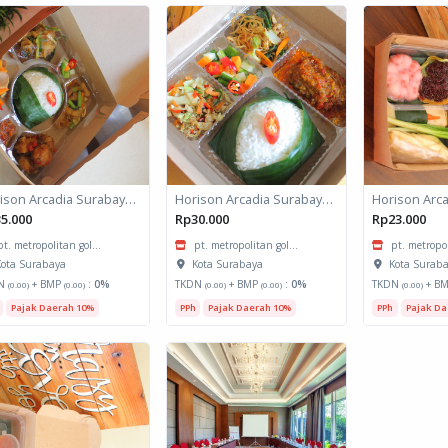
Horison Arcadia Surabaya - Meals Box 2
Horison Arcadia Surabaya - Meals Box 1
5.000
Rp30.000
Rp23.000
pt. metropolitan gol...
pt. metropolitan gol...
pt. metropol
ota Surabaya
Kota Surabaya
Kota Surab
N
+ BMP
:
0%
TKDN
+ BMP
:
0%
TKDN
+ B
(0.00)
(0.00)
(0.00)
(0.00)
(0.00)
Pajak Daerah 10%
PPh
Pajak Daerah 10%
PPh
Pajak Da