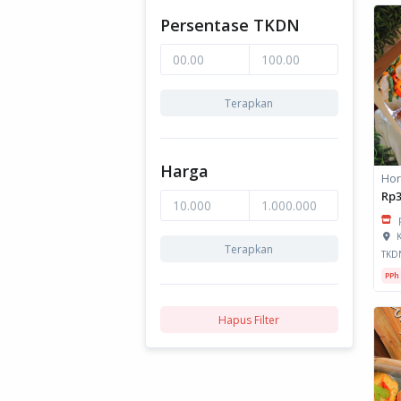
Persentase TKDN
Terapkan
Harga
Rp3
K
Terapkan
TKD
PPh
Hapus Filter