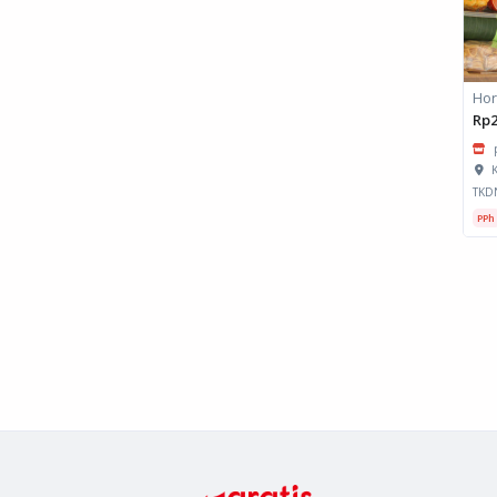
Rp2
K
TKD
PPh