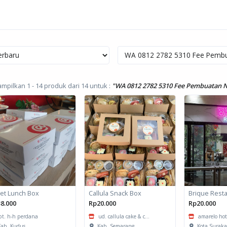
mpilkan 1 - 14 produk dari 14
untuk :
"WA 0812 2782 5310 Fee Pembuatan N
et Lunch Box
Callula Snack Box
8.000
Rp20.000
Rp20.000
pt. h-h perdana
ud. callula cake & c...
amarelo hotel
ab. Kudus
Kab. Semarang
Kota Suraka