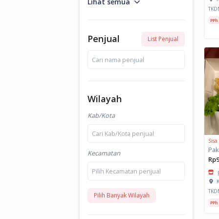
Lihat semua
TKD
PPh
Penjual
List Penjual
Cari nama penjual
Wilayah
Kab/Kota
Cari Kab/Kota penjual
Sisa
Kecamatan
Rp9
Pilih Kecamatan penjual
K
TKD
Pilih Banyak Wilayah
PPh