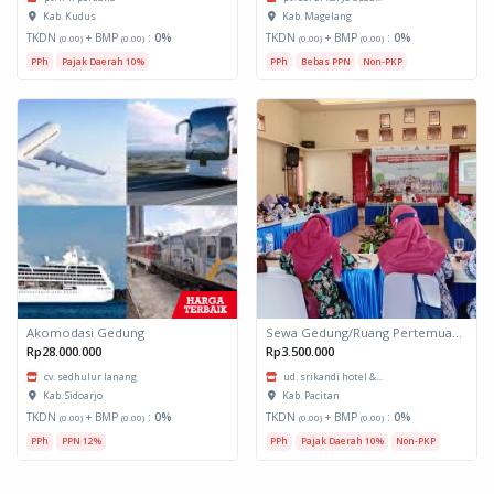
Kab. Kudus
Kab. Magelang
TKDN
+ BMP
:
0%
TKDN
+ BMP
:
0%
(0.00)
(0.00)
(0.00)
(0.00)
PPh
Pajak Daerah 10%
PPh
Bebas PPN
Non-PKP
Akomodasi Gedung
Sewa Gedung/Ruang Pertemuan Srikandi
Rp28.000.000
Rp3.500.000
cv. sedhulur lanang
ud. srikandi hotel &...
Kab. Sidoarjo
Kab. Pacitan
TKDN
+ BMP
:
0%
TKDN
+ BMP
:
0%
(0.00)
(0.00)
(0.00)
(0.00)
PPh
PPN 12%
PPh
Pajak Daerah 10%
Non-PKP