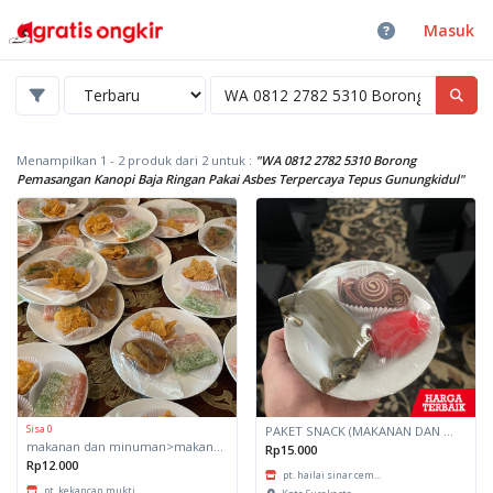
Masuk
Menampilkan 1 - 2 produk dari 2
untuk :
"WA 0812 2782 5310 Borong
Pemasangan Kanopi Baja Ringan Pakai Asbes Terpercaya Tepus Gunungkidul"
Sisa 0
PAKET SNACK (MAKANAN DAN MINUMAN RINGAN)
makanan dan minuman>makanan ringan>snack
Rp15.000
Rp12.000
pt. hailai sinar cem...
pt. kekancan mukti