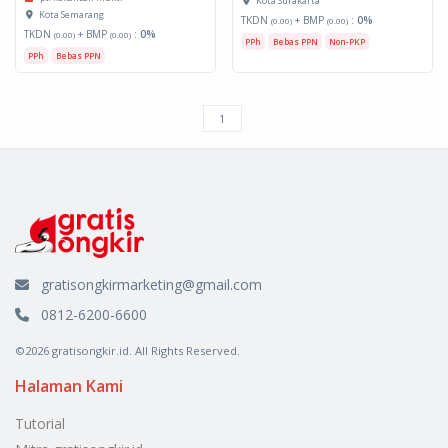
Kota Surakarta
Kota Semarang
TKDN
+ BMP
:
0%
(0.00)
(0.00)
TKDN
+ BMP
:
0%
(0.00)
(0.00)
PPh
Bebas PPN
Non-PKP
PPh
Bebas PPN
gratisongkirmarketing@gmail.com
0812-6200-6600
©2026 gratisongkir.id. All Rights Reserved.
Halaman Kami
Tutorial