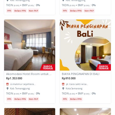
Kab. Temanggung
Kab. Temanggung
TKDN
+ BMP
:
0%
TKDN
+ BMP
:
0%
(0.00)
(0.00)
(0.00)
(0.00)
PPh
Bebas PPN
Non-PKP
PPh
Bebas PPN
Non-PKP
Akomodasi Hotel Room untuk daerah Padang, Sumatera Barat
BIAYA PENGINAPAN DI BALI
Rp1.353.000
Rp910.000
cv.makmur sejahtera...
pt. tiara sakti wisa...
Kab. Temanggung
Kota Semarang
TKDN
+ BMP
:
0%
TKDN
+ BMP
:
0%
(0.00)
(0.00)
(0.00)
(0.00)
PPh
Bebas PPN
Non-PKP
PPh
Bebas PPN