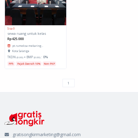
Sisa 0
sewa ruang untuk kelas
Rp425.000
pt.rumeksa mekaring...
Kota Salatiga
TKDN
+ BMP
:
0%
(0.00)
(0.00)
PPh
Pajak Daerah 10%
Non-PKP
gratisongkirmarketing@gmail.com