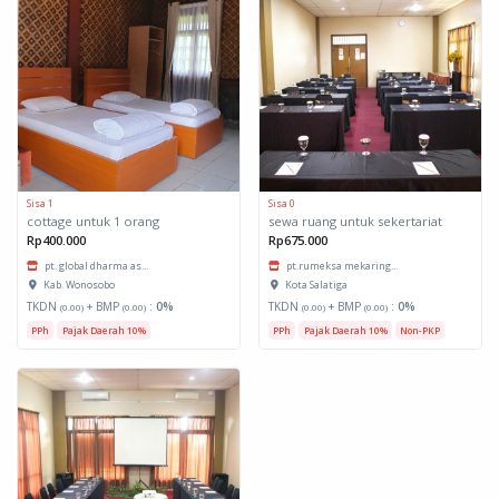
Sisa 1
Sisa 0
cottage untuk 1 orang
sewa ruang untuk sekertariat
Rp400.000
Rp675.000
pt. global dharma as...
pt.rumeksa mekaring...
Kab. Wonosobo
Kota Salatiga
TKDN
+ BMP
:
0%
TKDN
+ BMP
:
0%
(0.00)
(0.00)
(0.00)
(0.00)
PPh
Pajak Daerah 10%
PPh
Pajak Daerah 10%
Non-PKP