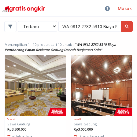
Masuk
Menampilkan 1 - 10 produk dari 10
untuk :
"WA 0812 2782 5310 Biaya
Pemborong Papan Reklame Gedung Daerah Banjarsari Solo"
Sisa 4
Sisa 0
Sewa Gedung
Sewa Gedung
Rp3.500.000
Rp3.000.000
pt. h-h perdana
pt. serui karya abad...