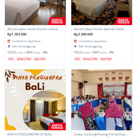
Akomodasi Hotel Room untuk daerah Padang, Sumatera Barat
Akomodasi Hotel daerah Padang Sumatera Barat
Rp1.353.000
Rp3.300.000
cv.makmur sejahtera...
cv.makmur sejahtera...
Kab. Temanggung
Kab. Temanggung
TKDN
+ BMP
:
0%
TKDN
+ BMP
:
0%
(0.00)
(0.00)
(0.00)
(0.00)
PPh
Bebas PPN
Non-PKP
PPh
Bebas PPN
Non-PKP
BIAYA PENGINAPAN DI BALI
Sewa Gedung/Ruang Pertemuan Srikandi