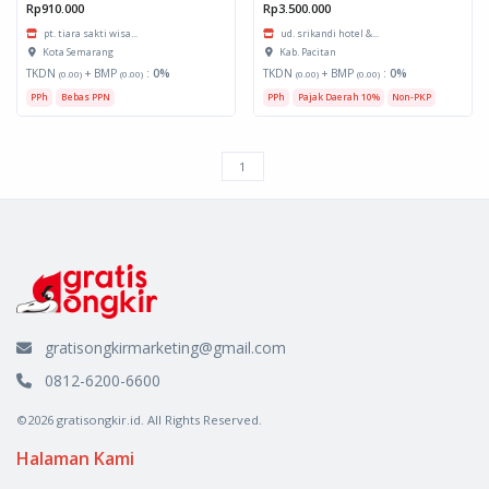
Rp910.000
Rp3.500.000
pt. tiara sakti wisa...
ud. srikandi hotel &...
Kota Semarang
Kab. Pacitan
TKDN
+ BMP
:
0%
TKDN
+ BMP
:
0%
(0.00)
(0.00)
(0.00)
(0.00)
PPh
Bebas PPN
PPh
Pajak Daerah 10%
Non-PKP
gratisongkirmarketing@gmail.com
0812-6200-6600
©2026 gratisongkir.id. All Rights Reserved.
Halaman Kami