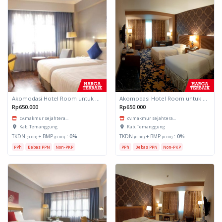
Akomodasi Hotel Room untuk daerah Padang, Sumatera Barat
Akomodasi Hotel Room untuk daerah Padang, Sumatera Barat
Rp650.000
Rp650.000
cv.makmur sejahtera...
cv.makmur sejahtera...
Kab. Temanggung
Kab. Temanggung
TKDN
+ BMP
:
0%
TKDN
+ BMP
:
0%
(0.00)
(0.00)
(0.00)
(0.00)
PPh
Bebas PPN
Non-PKP
PPh
Bebas PPN
Non-PKP