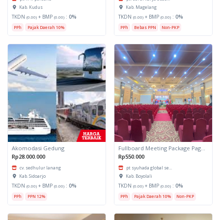
Kab. Kudus
Kab. Magelang
TKDN
+ BMP
:
0%
TKDN
+ BMP
:
0%
(0.00)
(0.00)
(0.00)
(0.00)
PPh
Pajak Daerah 10%
PPh
Bebas PPN
Non-PKP
Akomodasi Gedung
Fullboard Meeting Package Pagu Daerah Hotel Al Azhar Azhima
Rp28.000.000
Rp550.000
cv. sedhulur lanang
pt syuhada global se...
Kab. Sidoarjo
Kab. Boyolali
TKDN
+ BMP
:
0%
TKDN
+ BMP
:
0%
(0.00)
(0.00)
(0.00)
(0.00)
PPh
PPN 12%
PPh
Pajak Daerah 10%
Non-PKP