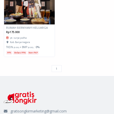
RUMAH BERNYANYI KELUARGA
Rp175.000
pt. surya yudha
Kab. Banjarnegara
TKDN
+ BMP
:
0%
(0.00)
(0.00)
PPh
Bebas PPN
Non-PKP
gratisongkirmarketing@gmail.com