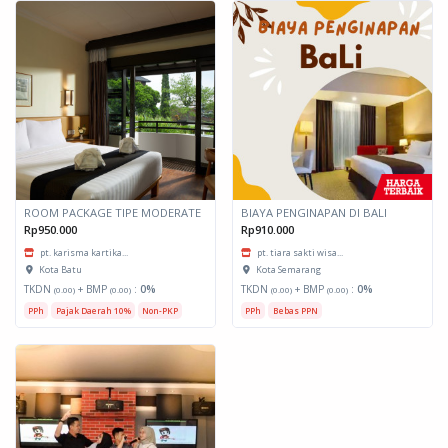
ROOM PACKAGE TIPE MODERATE
BIAYA PENGINAPAN DI BALI
Rp950.000
Rp910.000
pt. karisma kartika...
pt. tiara sakti wisa...
Kota Batu
Kota Semarang
TKDN
+ BMP
:
0%
TKDN
+ BMP
:
0%
(0.00)
(0.00)
(0.00)
(0.00)
PPh
Pajak Daerah 10%
Non-PKP
PPh
Bebas PPN