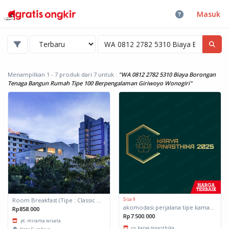
Masuk
Menampilkan 1 - 7 produk dari 7
untuk :
"WA 0812 2782 5310 Biaya Borongan
Tenaga Bangun Rumah Tipe 100 Berpengalaman Giriwoyo Wonogiri"
Sisa 9
Room Breakfast (Tipe : Classic Room )
akomodasi perjalana tipe kamar deluxe suite
Rp858.000
Rp7.500.000
pt. mirama wisata
cv. karya pinasthika