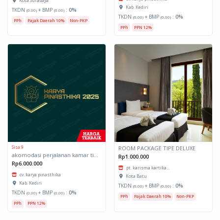
Kota Surabaya
Kab. Kediri
TKDN
+ BMP
:
0%
(0.00)
(0.00)
TKDN
+ BMP
:
0%
(0.00)
(0.00)
PPh
Pajak Daerah 10%
Non-PKP
PPh
PPN 12%
Sisa 9
ROOM PACKAGE TIPE DELUXE
akomodasi perjalanan kamar tipe deluxe
Rp1.000.000
Rp6.000.000
pt. karisma kartika...
cv. karya pinasthika
Kota Batu
Kab. Kediri
TKDN
+ BMP
:
0%
(0.00)
(0.00)
TKDN
+ BMP
:
0%
(0.00)
(0.00)
PPh
Pajak Daerah 10%
Non-PKP
PPh
PPN 12%