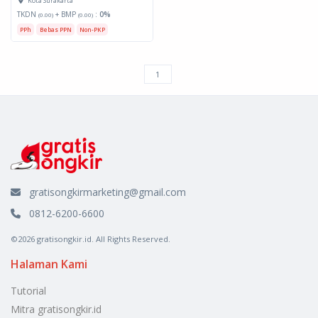
Kota Surakarta
TKDN
+ BMP
:
0%
(0.00)
(0.00)
PPh
Bebas PPN
Non-PKP
gratisongkirmarketing@gmail.com
0812-6200-6600
©2026 gratisongkir.id. All Rights Reserved.
Halaman Kami
Tutorial
Mitra gratisongkir.id